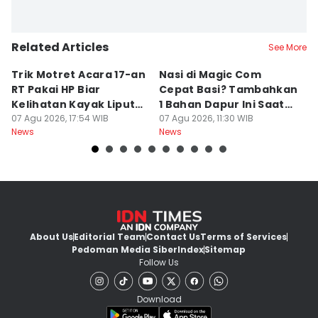
Related Articles
See More
Trik Motret Acara 17-an
Nasi di Magic Com
P
RT Pakai HP Biar
Cepat Basi? Tambahkan
R
Kelihatan Kayak Liputan
1 Bahan Dapur Ini Saat
H
Festival Nasional
07 Agu 2026, 17:54 WIB
Menanak, Awet 2 Hari
07 Agu 2026, 11:30 WIB
P
07
News
News
Ne
About Us
Editorial Team
Contact Us
Terms of Services
Pedoman Media Siber
Index
Sitemap
Follow Us
Download