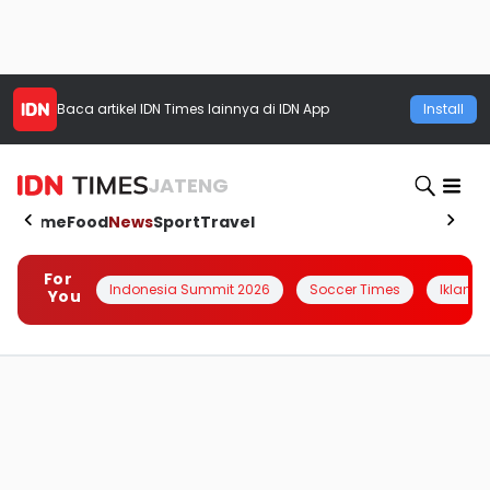
Baca artikel
IDN Times
lainnya di IDN App
Install
JATENG
Home
Food
News
Sport
Travel
For
Indonesia Summit 2026
Soccer Times
Iklanin 
You