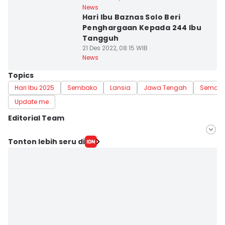
News
Hari Ibu Baznas Solo Beri
Penghargaan Kepada 244 Ibu
Tangguh
21 Des 2022, 08:15 WIB
News
Topics
Hari Ibu 2025
Sembako
Lansia
Jawa Tengah
Semar
Update me
Editorial Team
Editor
Tonton lebih seru di
Fariz Fardianto
Editor
Dhana Kencana