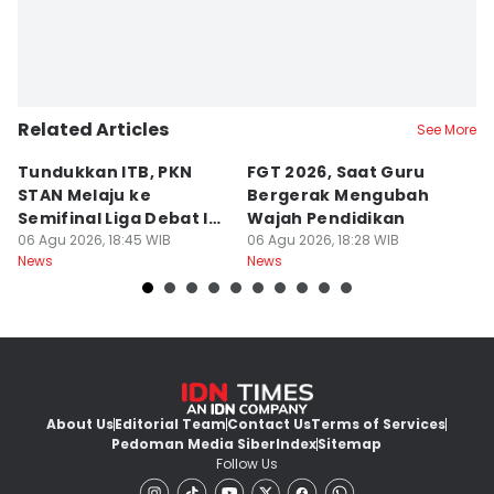
Related Articles
See More
Tundukkan ITB, PKN
FGT 2026, Saat Guru
[
STAN Melaju ke
Bergerak Mengubah
D
Semifinal Liga Debat IDN
Wajah Pendidikan
A
Times 2026
06 Agu 2026, 18:45 WIB
06 Agu 2026, 18:28 WIB
S
06
News
News
Ne
d
About Us
Editorial Team
Contact Us
Terms of Services
Pedoman Media Siber
Index
Sitemap
Follow Us