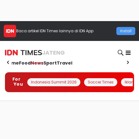
Baca artikel
IDN Times
lainnya di IDN App
Install
JATENG
Home
Food
News
Sport
Travel
For
Indonesia Summit 2026
Soccer Times
Iklanin 
You