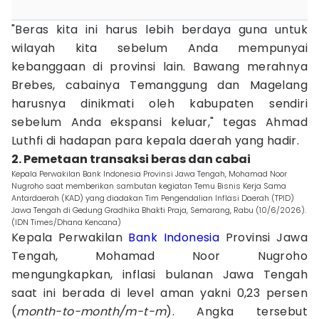
"Beras kita ini harus lebih berdaya guna untuk
wilayah kita sebelum Anda mempunyai
kebanggaan di provinsi lain. Bawang merahnya
Brebes, cabainya Temanggung dan Magelang
harusnya dinikmati oleh kabupaten sendiri
sebelum Anda ekspansi keluar," tegas Ahmad
Luthfi di hadapan para kepala daerah yang hadir.
2. Pemetaan transaksi beras dan cabai
Kepala Perwakilan Bank Indonesia Provinsi Jawa Tengah, Mohamad Noor
Nugroho saat memberikan sambutan kegiatan Temu Bisnis Kerja Sama
Antardaerah (KAD) yang diadakan Tim Pengendalian Inflasi Daerah (TPID)
Jawa Tengah di Gedung Gradhika Bhakti Praja, Semarang, Rabu (10/6/2026).
(IDN Times/Dhana Kencana)
Kepala Perwakilan
Bank Indonesia
Provinsi Jawa
Tengah, Mohamad Noor Nugroho
mengungkapkan, inflasi bulanan Jawa Tengah
saat ini berada di level aman yakni 0,23 persen
(
month-to-month/m-t-m
). Angka tersebut