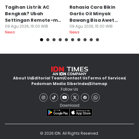
Tagihan Listrik AC
Rahasia Cara Bikin
Mi
Bengkak? Ubah
Garlic Oil Minyak
R
Settingan Remote-mu
Bawang Bisa Awet
K
ke Mode Ini Mulai Nanti
09 Agu 2026, 16:00 WIB
Berbulan-bulan: Bumbu
09 Agu 2026, 15:00 WIB
09
News
News
Ne
Malam
Level Resto!
About Us
Editorial Team
Contact Us
Terms of Services
Pedoman Media Siber
Index
Sitemap
Follow Us
Download
© 2026 IDN. All Rights Reserved.