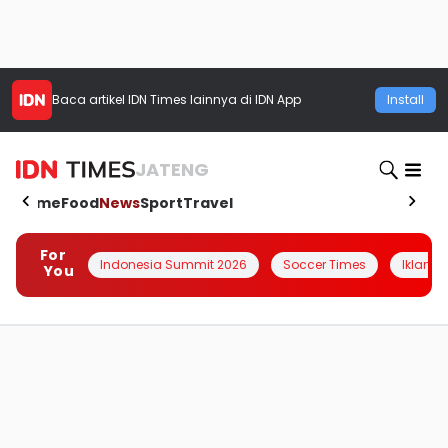
Baca artikel
IDN Times
lainnya di IDN App
Install
JATENG
Home
Food
News
Sport
Travel
For
Indonesia Summit 2026
Soccer Times
Iklanin 
You