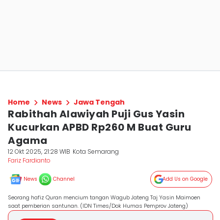
Home
News
Jawa Tengah
Rabithah Alawiyah Puji Gus Yasin
Kucurkan APBD Rp260 M Buat Guru
Agama
12 Okt 2025, 21:28 WIB
Kota Semarang
Fariz Fardianto
News
Channel
Add Us on Google
Seorang hafiz Quran mencium tangan Wagub Jateng Taj Yasin Maimoen
saat pemberian santunan. (IDN Times/Dok Humas Pemprov Jateng)