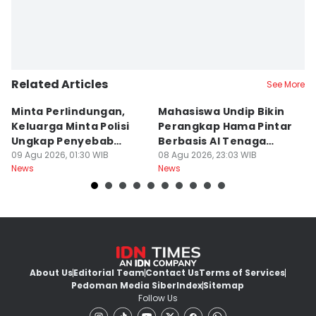
Related Articles
See More
Minta Perlindungan,
Mahasiswa Undip Bikin
K
Keluarga Minta Polisi
Perangkap Hama Pintar
L
Ungkap Penyebab
Berbasis AI Tenaga
S
Kematian Sutrimo
09 Agu 2026, 01:30 WIB
Surya
08 Agu 2026, 23:03 WIB
B
08
News
News
Ne
About Us
Editorial Team
Contact Us
Terms of Services
Pedoman Media Siber
Index
Sitemap
Follow Us