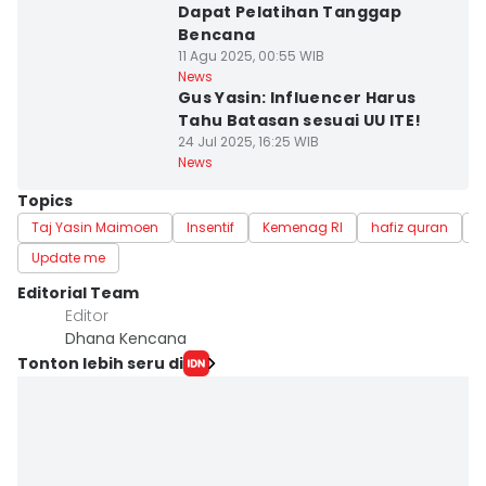
Dapat Pelatihan Tanggap
Bencana
11 Agu 2025, 00:55 WIB
News
Gus Yasin: Influencer Harus
Tahu Batasan sesuai UU ITE!
24 Jul 2025, 16:25 WIB
News
Topics
Taj Yasin Maimoen
Insentif
Kemenag RI
hafiz quran
J
Update me
Editorial Team
Editor
Dhana Kencana
Tonton lebih seru di