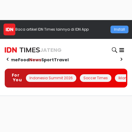
Baca artikel
IDN Times
lainnya di IDN App
Install
JATENG
Home
Food
News
Sport
Travel
For
Indonesia Summit 2026
Soccer Times
Iklanin 
You