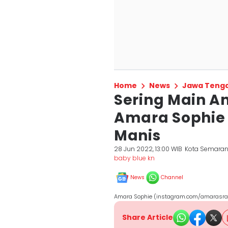
Home
News
Jawa Teng
Sering Main A
Amara Sophie
Manis
28 Jun 2022, 13:00 WIB
Kota Semara
baby blue kn
News
Channel
Amara Sophie (instagram.com/amarasra
Share Article