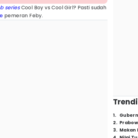
b series
Cool Boy vs Cool Girl? Pasti sudah
e
pemeran Feby.
Trendi
1
.
Gubern
2
.
Prabow
3
.
Makan B
4
.
Nilai T