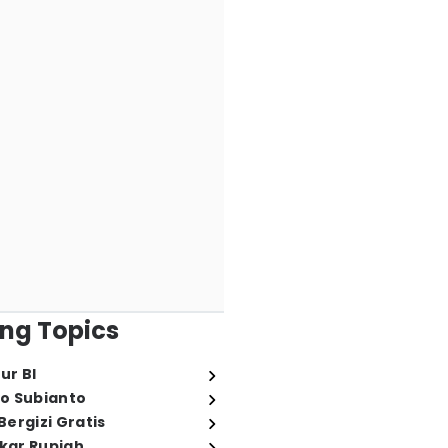
ng Topics
ur BI
o Subianto
ergizi Gratis
ukar Rupiah