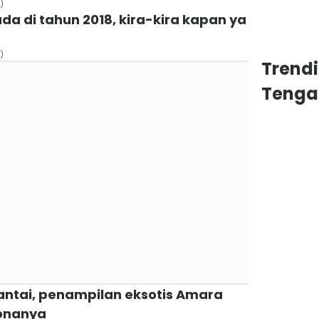
)
ada di tahun 2018, kira-kira kapan ya
)
Trend
Tenga
pantai, penampilan eksotis Amara
onanya