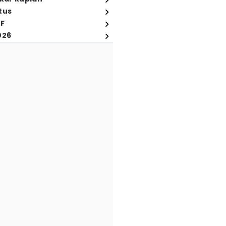
tus
FF
026