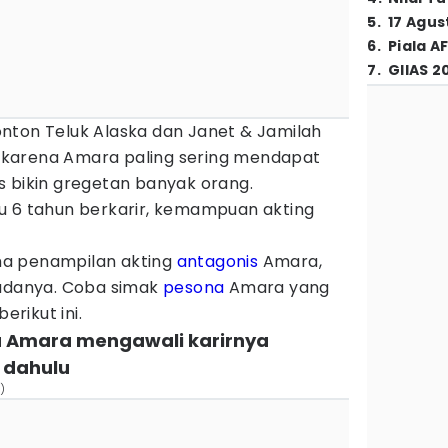
5
.
17 Agus
6
.
Piala A
7
.
GIIAS 2
nton Teluk Alaska dan Janet & Jamilah
gi karena Amara paling sering mendapat
s bikin gregetan banyak orang.
u 6 tahun berkarir, kemampuan akting
a penampilan akting
antagonis
Amara,
padanya. Coba simak
pesona
Amara yang
rikut ini.
hu Amara mengawali karirnya
 dahulu
)