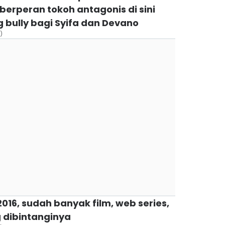
berperan tokoh antagonis di sini
 bully bagi Syifa dan Devano
)
 2016, sudah banyak film, web series,
g dibintanginya