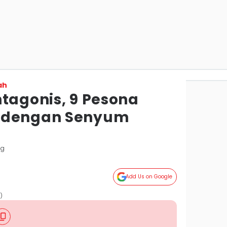
ah
ntagonis, 9 Pesona
 dengan Senyum
ng
Add Us on Google
)