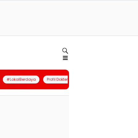
#LokalBerdaya
Profil Dokter
Quiz
Join Community