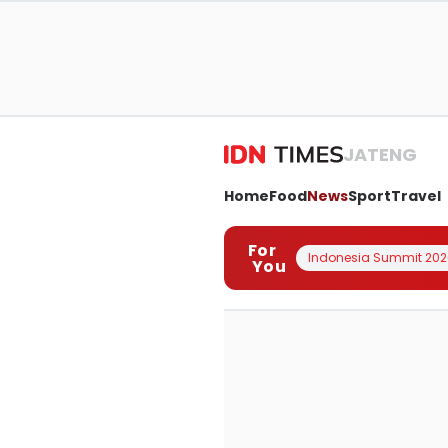
JATENG
Home
Food
News
Sport
Travel
For
Indonesia Summit 202
You