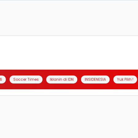
6
Soccer Times
Iklanin di IDN
INSIDENESIA
Yuk Pilih !