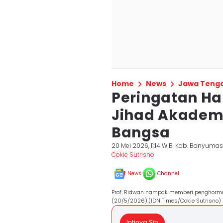
Home
News
Jawa Teng
Peringatan Har
Jihad Akadem
Bangsa
20 Mei 2026, 11:14 WIB
Kab. Banyuma
Cokie Sutrisno
News
Channel
Prof. Ridwan nampak memberi penghormat
(20/5/2026).(IDN Times/Cokie Sutrisno)
Intinya Sih