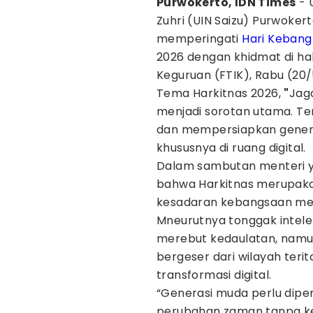
Purwokerto, IDN Times
- U
Zuhri (UIN Saizu) Purwoke
memperingati
Hari Kebang
2026 dengan khidmat di ha
Keguruan (FTIK), Rabu (20/
Tema Harkitnas 2026,
"
Jag
menjadi sorotan utama. Te
dan mempersiapkan gener
khususnya di ruang digital.
Dalam sambutan menteri y
bahwa Harkitnas merupaka
kesadaran kebangsaan mela
Mneurutnya tonggak intele
merebut kedaulatan, namun
bergeser dari wilayah terit
transformasi digital.
“Generasi muda perlu dip
perubahan zaman tanpa kehi