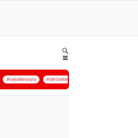
#LokalBerdaya
Profil Dokter
Quiz
Join Community