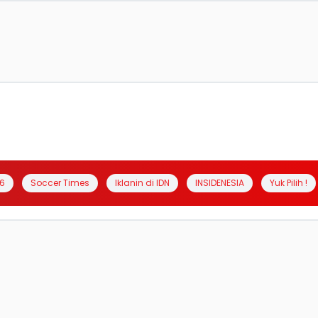
6
Soccer Times
Iklanin di IDN
INSIDENESIA
Yuk Pilih !