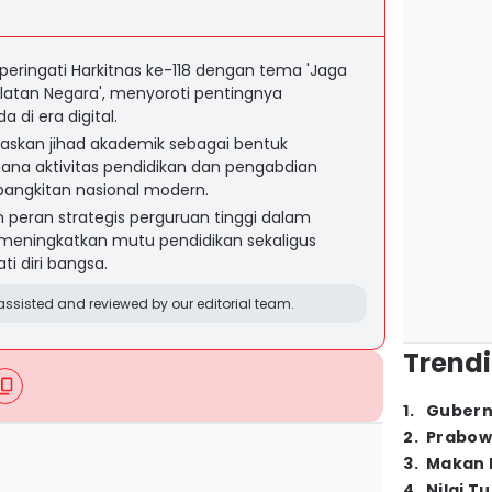
eringati Harkitnas ke-118 dengan tema 'Jaga
atan Negara', menyoroti pentingnya
 di era digital.
gaskan jihad akademik sebagai bentuk
mana aktivitas pendidikan dan pengabdian
angkitan nasional modern.
 peran strategis perguruan tinggi dalam
k meningkatkan mutu pendidikan sekaligus
i diri bangsa.
ssisted and reviewed by our editorial team.
Trendi
1
.
Gubern
2
.
Prabow
3
.
Makan B
4
.
Nilai T