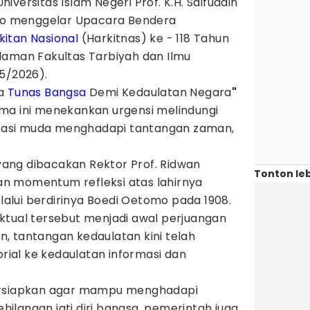
niversitas Islam Negeri Prof. K.H. Saifuddin
rto menggelar Upacara Bendera
kitan Nasional
(Harkitnas) ke - 118 Tahun
laman Fakultas Tarbiyah dan Ilmu
5/2026).
a
Tunas
Bangsa
Demi Kedaulatan Negara
"
ma ini menekankan urgensi melindungi
asi muda menghadapi tantangan zaman,
ang dibacakan Rektor Prof. Ridwan
Tonton leb
n momentum refleksi atas lahirnya
lui berdirinya Boedi Oetomo pada 1908.
ktual tersebut menjadi awal perjuangan
, tantangan kedaulatan kini telah
orial ke kedaulatan informasi dan
ersiapkan agar mampu menghadapi
langan jati diri bangsa, pemerintah juga