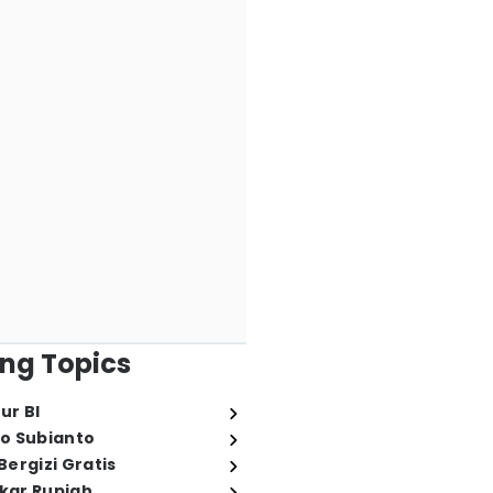
ng Topics
ur BI
o Subianto
ergizi Gratis
ukar Rupiah