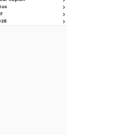
tus
FF
026