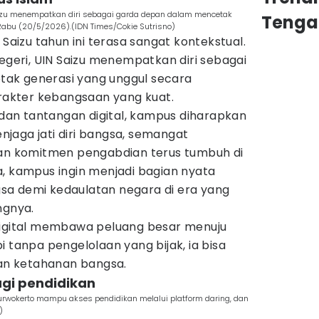
Saizu menempatkan diri sebagai garda depan dalam mencetak
Tenga
 Rabu (20/5/2026).(IDN Times/Cokie Sutrisno)
 Saizu tahun ini terasa sangat kontekstual.
negeri, UIN Saizu menempatkan diri sebagai
ak generasi yang unggul secara
arakter kebangsaan yang kuat.
i dan tantangan digital, kampus diharapkan
jaga jati diri bangsa, semangat
dan komitmen pengabdian terus tumbuh di
a, kampus ingin menjadi bagian nyata
a demi kedaulatan negara di era yang
ngnya.
digital membawa peluang besar menuju
i tanpa pengelolaan yang bijak, ia bisa
n ketahanan bangsa.
bagi pendidikan
 Purwokerto mampu akses pendidikan melalui platform daring, dan
)