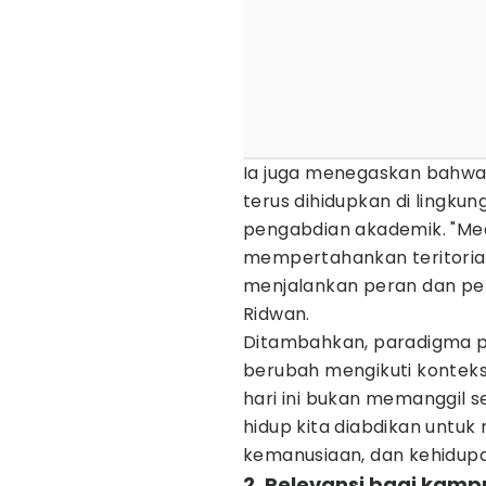
Ia juga menegaskan bahwa
terus dihidupkan di lingkun
pengabdian akademik. "Meda
mempertahankan teritorial
menjalankan peran dan peng
Ridwan.
Ditambahkan, paradigma per
berubah mengikuti kontek
hari ini bukan memanggil 
hidup kita diabdikan untu
kemanusiaan, dan kehidupa
2. Relevansi bagi kamp