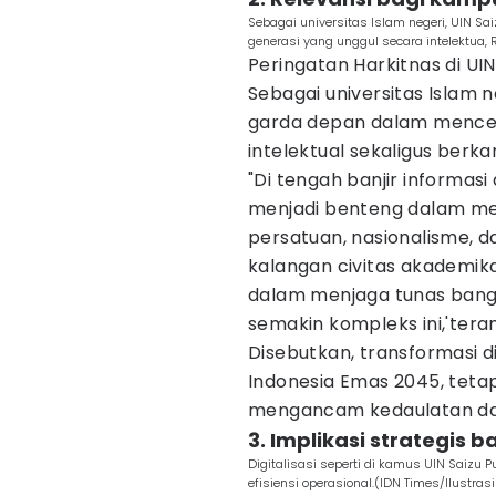
Sebagai universitas Islam negeri, UIN 
generasi yang unggul secara intelektua,
Peringatan Harkitnas di UIN
Sebagai universitas Islam 
garda depan dalam mencet
intelektual sekaligus berk
"Di tengah banjir informas
menjadi benteng dalam men
persatuan, nasionalisme, 
kalangan civitas akademik
dalam menjaga tunas bangs
semakin kompleks ini,'tera
Disebutkan, transformasi 
Indonesia Emas 2045, tetap
mengancam kedaulatan da
3. Implikasi strategis 
Digitalisasi seperti di kamus UIN Saizu
efisiensi operasional.(IDN Times/Ilustrasi