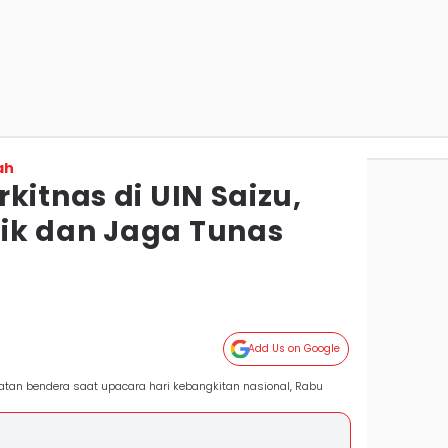
ah
kitnas di UIN Saizu,
ik dan Jaga Tunas
s
Add Us on Google
an bendera saat upacara hari kebangkitan nasional, Rabu