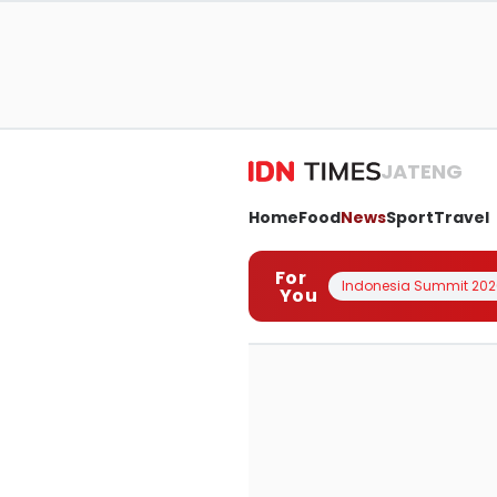
JATENG
Home
Food
News
Sport
Travel
For
Indonesia Summit 202
You