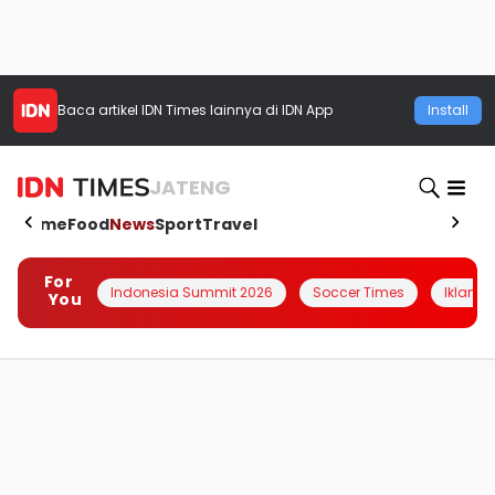
Baca artikel
IDN Times
lainnya di IDN App
Install
JATENG
Home
Food
News
Sport
Travel
For
Indonesia Summit 2026
Soccer Times
Iklanin 
You