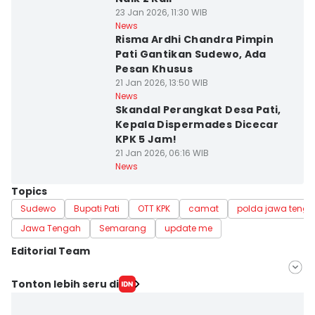
23 Jan 2026, 11:30 WIB
News
Risma Ardhi Chandra Pimpin
Pati Gantikan Sudewo, Ada
Pesan Khusus
21 Jan 2026, 13:50 WIB
News
Skandal Perangkat Desa Pati,
Kepala Dispermades Dicecar
KPK 5 Jam!
21 Jan 2026, 06:16 WIB
News
Topics
Sudewo
Bupati Pati
OTT KPK
camat
polda jawa teng
Jawa Tengah
Semarang
update me
Editorial Team
Editor
Tonton lebih seru di
Fariz Fardianto