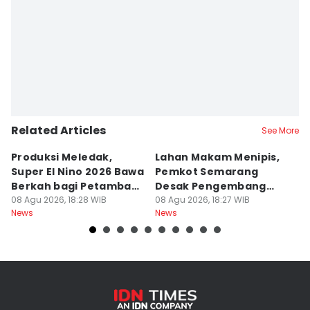
Editor
Bandot Arywono
Related Articles
See More
Produksi Meledak,
Lahan Makam Menipis,
L
Super El Nino 2026 Bawa
Pemkot Semarang
F
Berkah bagi Petambak
Desak Pengembang
L
Garam
08 Agu 2026, 18:28 WIB
Serahkan PSU
08 Agu 2026, 18:27 WIB
Ju
08
News
News
Ne
U