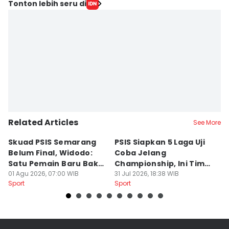
Tonton lebih seru di
Related Articles
See More
Skuad PSIS Semarang
PSIS Siapkan 5 Laga Uji
Bi
Belum Final, Widodo:
Coba Jelang
A
Satu Pemain Baru Bakal
Championship, Ini Tim
G
Gabung
01 Agu 2026, 07:00 WIB
Calon Lawan
31 Jul 2026, 18:38 WIB
T
31
Sport
Sport
Sp
S