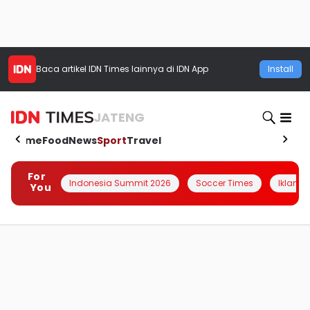
Baca artikel
IDN Times
lainnya di IDN App
Install
JATENG
Home
Food
News
Sport
Travel
For
Indonesia Summit 2026
Soccer Times
Iklanin 
You