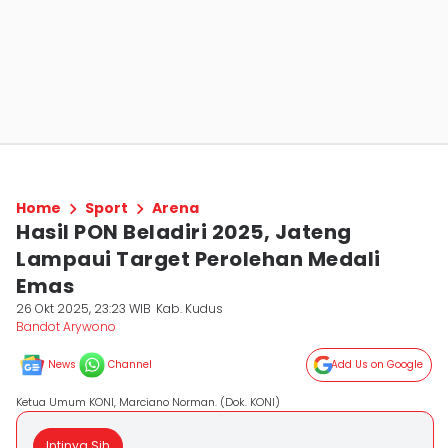
Home
Sport
Arena
Hasil PON Beladiri 2025, Jateng
Lampaui Target Perolehan Medali
Emas
26 Okt 2025, 23:23 WIB
Kab. Kudus
Bandot Arywono
News
Channel
Add Us on Google
Ketua Umum KONI, Marciano Norman. (Dok. KONI)
Intinya Sih