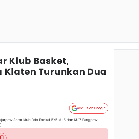
r Klub Basket,
 Klaten Turunkan Dua
Add Us on Google
ejurprov Antar Klub Bola Basket 5X5 KU15 dan KU17 Pengprov
)