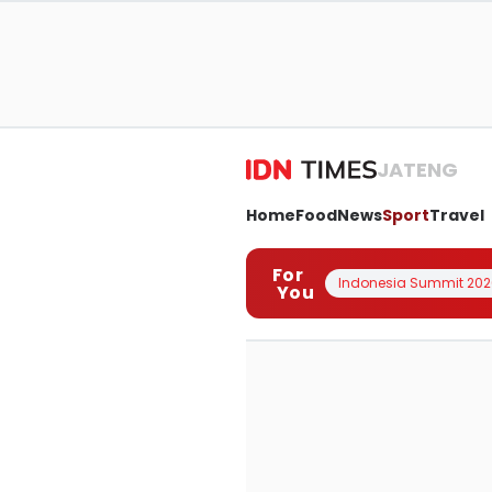
JATENG
Home
Food
News
Sport
Travel
For
Indonesia Summit 202
You