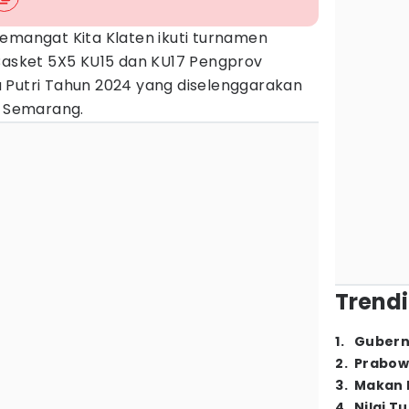
Semangat Kita Klaten ikuti turnamen
 Basket 5X5 KU15 dan KU17 Pengprov
Putri Tahun 2024 yang diselenggarakan
a Semarang.
Trendi
1
.
Gubern
2
.
Prabow
3
.
Makan B
4
.
Nilai T