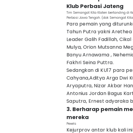
Klub Perbasi Jateng
Tim Semangat Kita Klaten bertanding di K
Perbasi Jawa Tengah. (dok Semangat Kita
Para pemain yang diturunk
Tahun Putra yakni Arethea
Leader Galih Fadillah, Cika
Mulya, Orion Mutsanna Me
Banyu Arnawama , Nehemia 
Fakhri Seina Puttra.
Sedangkan di KU17 para pe
Cahyana,Aditya Arga Dwi K
Aryaputra, Nizar Akbar Hano
Antonius Jordan Bagus Kart
Saputra, Ernest adyaraka b
3. Berharap pemain me
mereka
Pexels
Kejurprov antar klub kali