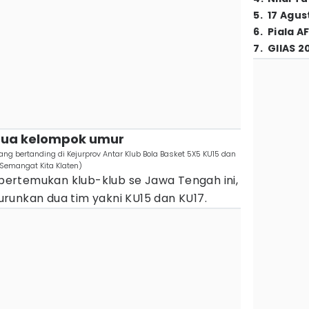
5
.
17 Agus
6
.
Piala A
7
.
GIIAS 2
 dua kelompok umur
ng bertanding di Kejurprov Antar Klub Bola Basket 5X5 KU15 dan
 Semangat Kita Klaten)
ertemukan klub-klub se Jawa Tengah ini,
runkan dua tim yakni KU15 dan KU17.