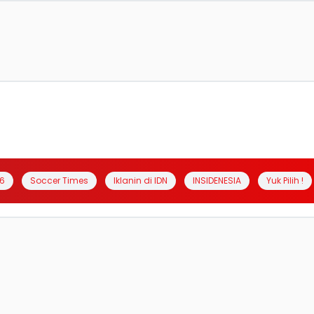
6
Soccer Times
Iklanin di IDN
INSIDENESIA
Yuk Pilih !