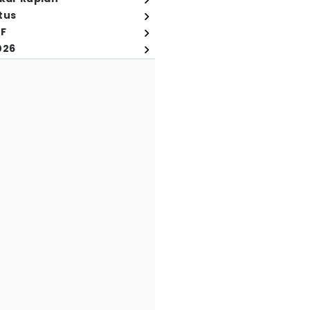
tus
FF
026