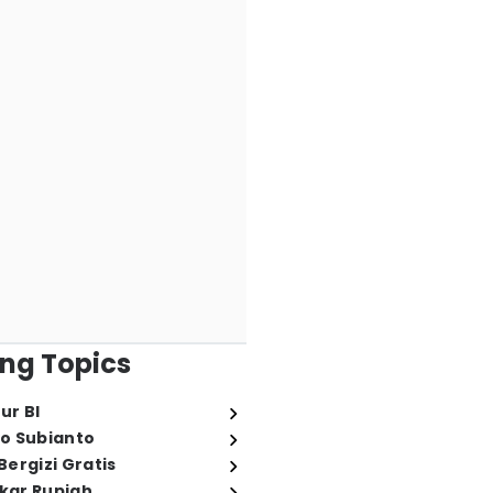
ng Topics
ur BI
o Subianto
ergizi Gratis
ukar Rupiah