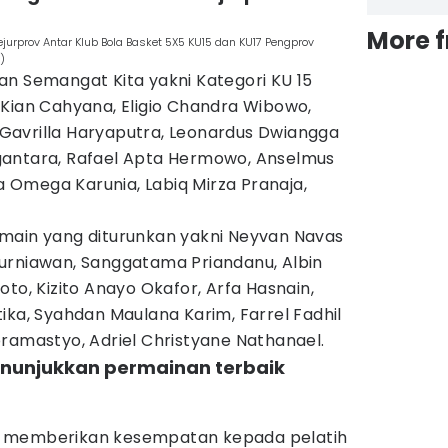
More 
ejurprov Antar Klub Bola Basket 5X5 KU15 dan KU17 Pengprov
)
an Semangat Kita yakni Kategori KU 15
 Kian Cahyana, Eligio Chandra Wibowo,
l Gavrilla Haryaputra, Leonardus Dwiangga
gantara, Rafael Apta Hermowo, Anselmus
Omega Karunia, Labiq Mirza Pranaja,
main yang diturunkan yakni Neyvan Navas
urniawan, Sanggatama Priandanu, Albin
to, Kizito Anayo Okafor, Arfa Hasnain,
ika, Syahdan Maulana Karim, Farrel Fadhil
ramastyo, Adriel Christyane Nathanael.
nunjukkan permainan terbaik
 ini memberikan kesempatan kepada pelatih