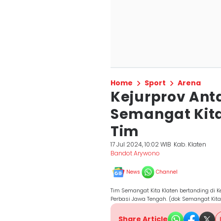
Home
Sport
Arena
Kejurprov Anta
Semangat Kita
Tim
17 Jul 2024, 10:02 WIB
Kab. Klaten
Bandot Arywono
News
Channel
Tim Semangat Kita Klaten bertanding di K
Perbasi Jawa Tengah. (dok Semangat Kita
Share Article