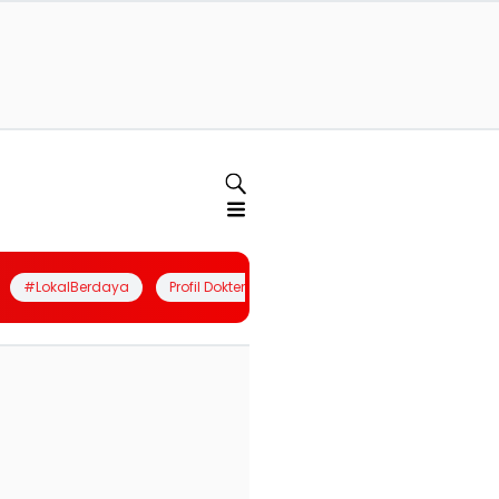
#LokalBerdaya
Profil Dokter
Quiz
Join Community