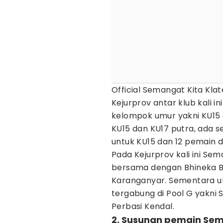
Official Semangat Kita Kla
Kejurprov antar klub kali i
kelompok umur yakni KU15 d
KU15 dan KU17 putra, ada s
untuk KU15 dan 12 pemain d
Pada Kejurprov kali ini Sem
bersama dengan Bhineka B
Karanganyar. Sementara un
tergabung di Pool G yakni
Perbasi Kendal.
2. Susunan pemain Sema