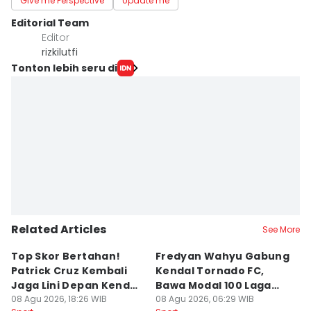
Give me Perspective
Update me
Editorial Team
Editor
rizkilutfi
Tonton lebih seru di
Related Articles
See More
Top Skor Bertahan!
Fredyan Wahyu Gabung
S
Patrick Cruz Kembali
Kendal Tornado FC,
B
Jaga Lini Depan Kendal
Bawa Modal 100 Laga
S
Tornado
08 Agu 2026, 18:26 WIB
Liga 1
08 Agu 2026, 06:29 WIB
G
01