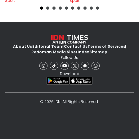
Sport
Sport
Sp
About Us
Editorial Team
Contact Us
Terms of Services
Pedoman Media Siber
Index
Sitemap
Follow Us
Download
© 2026 IDN. All Rights Reserved.