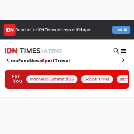
Baca artikel
IDN Times
lainnya di IDN App
Install
JATENG
Home
Food
News
Sport
Travel
For
Indonesia Summit 2026
Soccer Times
Iklanin 
You