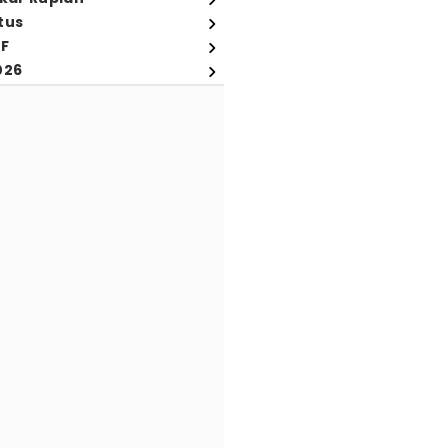
tus
FF
026