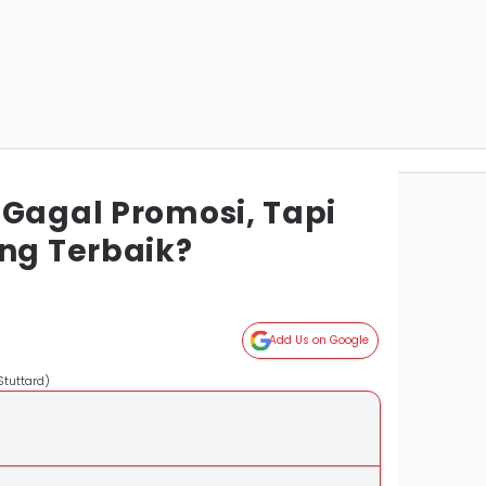
 Gagal Promosi, Tapi
eng Terbaik?
Add Us on Google
Stuttard)