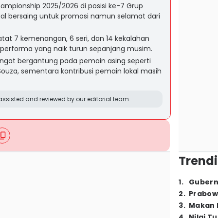
ampionship 2025/2026 di posisi ke-7 Grup
al bersaing untuk promosi namun selamat dari
at 7 kemenangan, 6 seri, dan 14 kekalahan
 performa yang naik turun sepanjang musim.
 sangat bergantung pada pemain asing seperti
Souza, sementara kontribusi pemain lokal masih
ssisted and reviewed by our editorial team.
Trendi
1
.
Gubern
2
.
Prabow
3
.
Makan B
4
.
Nilai T