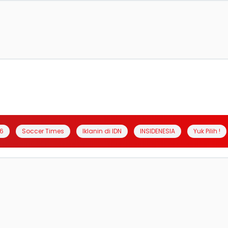
6
Soccer Times
Iklanin di IDN
INSIDENESIA
Yuk Pilih !