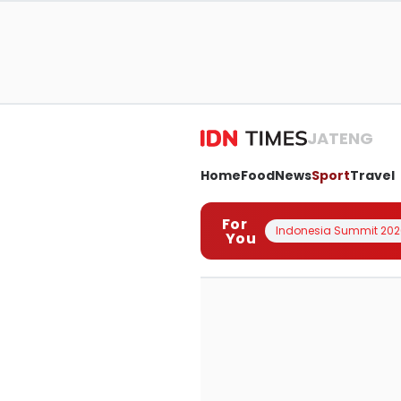
JATENG
Home
Food
News
Sport
Travel
For
Indonesia Summit 202
You