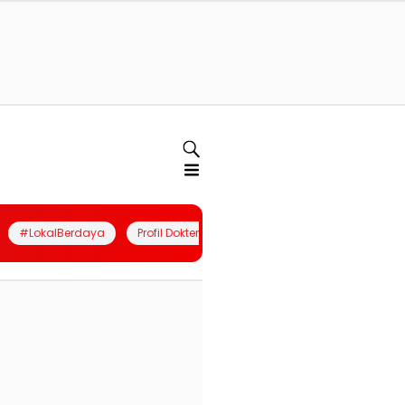
#LokalBerdaya
Profil Dokter
Quiz
Join Community