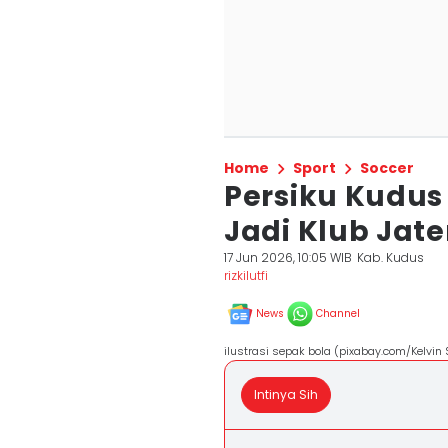
Home
Sport
Soccer
Persiku Kudus
Jadi Klub Jat
17 Jun 2026, 10:05 WIB
Kab. Kudus
rizkilutfi
News
Channel
ilustrasi sepak bola (pixabay.com/Kelvin 
Intinya Sih