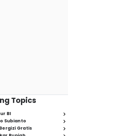
ng Topics
ur BI
o Subianto
ergizi Gratis
ukar Rupiah