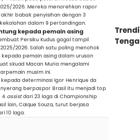
2025/2026. Mereka menorehkan rapor
rakhir babak penyisihan dengan 3
3 kekalahan dalam 9 pertandingan.
Trend
gantung kepada pemain asing
mbuat Persiku Kudus gagal tampil
Tenga
2025/2026. Salah satu paling menohok
g kepada pemain asing dalam urusan
mbuat skuad Macan Muria mengalami
arpemain musim ini.
 kepada determinasi Igor Henrique da
 Penyerang berpaspor Brasil itu menjadi top
n 4
assist
dari 23 laga di Championship
il lain, Caique Souza, turut berjasa
ri 10 laga.