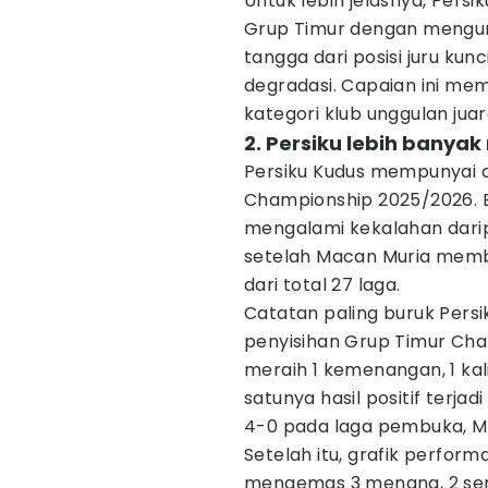
Untuk lebih jelasnya, Persi
Grup Timur dengan mengum
tangga dari posisi juru kun
degradasi. Capaian ini me
kategori klub unggulan jua
2. Persiku lebih bany
Persiku Kudus mempunyai c
Championship 2025/2026. 
mengalami kekalahan darip
setelah Macan Muria membuk
dari total 27 laga.
Catatan paling buruk Pers
penyisihan Grup Timur Ch
meraih 1 kemenangan, 1 kali
satunya hasil positif terj
4-0 pada laga pembuka, Mi
Setelah itu, grafik perfor
mengemas 3 menang, 2 ser