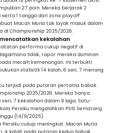
ku duduk di peringkat ke-7 klasemen akhir
pulkan 27 poin. Mereka berjarak 2
ci serta 1 tangga dari zona
playoff
mbuat Macan Muria tak layak masuk dalam
ra di Championship 2025/2026.
ak mencatatkan kekalahan
atatan performa cukup negatif di
Bagaimana tidak, rapor mereka dominan
ada meraih kemenangan. Ini terbukti
ukan statistik 14 kalah, 6 seri, 7 menang
iku terjadi pada putaran pertama babak
ampionship 2025/2026. Mereka hanya
 seri, 7 kekalahan dalam 9 laga. Satu-
adi kala Persiku mengalahkan PSIS Semarang
nggu (14/9/2025).
ma Persiku cukup meningkat. Macan Muria
i, 4 kalah pada putaran kedua babak