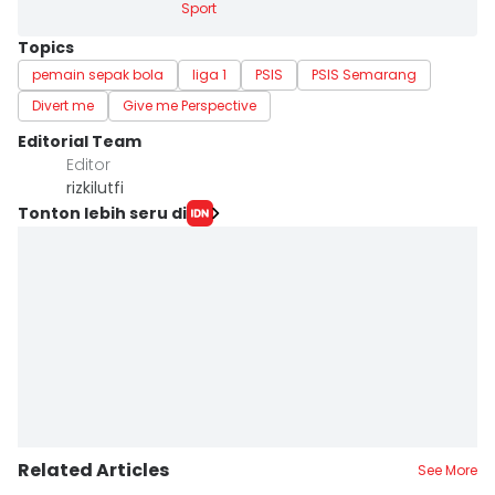
Sport
Topics
pemain sepak bola
liga 1
PSIS
PSIS Semarang
Divert me
Give me Perspective
Editorial Team
Editor
rizkilutfi
Tonton lebih seru di
Related Articles
See More