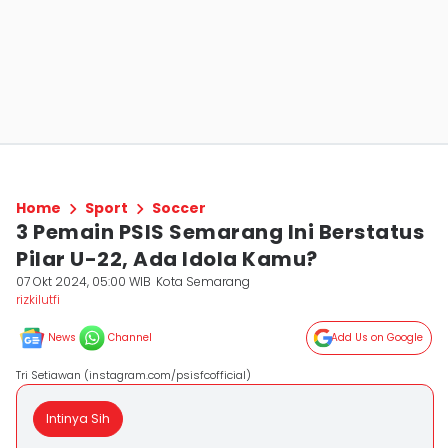
Home
Sport
Soccer
3 Pemain PSIS Semarang Ini Berstatus
Pilar U-22, Ada Idola Kamu?
07 Okt 2024, 05:00 WIB
Kota Semarang
rizkilutfi
News
Channel
Add Us on Google
Tri Setiawan (instagram.com/psisfcofficial)
Intinya Sih