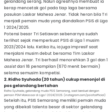
gelandang serang
.
Naluri agresifnya membuat ia
kerap mencetak gol pada tiap laga bersama
pasukan Laskar Mahesa Jenar. Tidak heran bila Tri
menjadi pemain muda yang diandalkan PSIS di Liga
1 2024/2025.
Potensi besar Tri Setiawan sebenarnya sudah
terlihat sejak memperkuat PSIS di Liga 1 musim
2023/2024 lalu. Ketika itu, ia juga impresif saat
menjalani musim debut bersama Tim Laskar
Mahesa Jenar. Tri berhasil menorehkan 3 gol dan 1
assist
dari 18 penampilan (670 menit bermain)
selama semusim kompetisi.
2. Ridho Syuhada (20 tahun) cukup menonjol di
pos gelandang bertahan
Ridho Syuhada, gelandang muda PSIS Semarang, saat berduel dengan
pemain PSM Makassar di Liga 1 2024/2025. (instagram.com/psisfcofficial)
Setelah itu, PSIS Semarang memiliki pemain muda
yang dibekali talenta besar di sektor gelandang