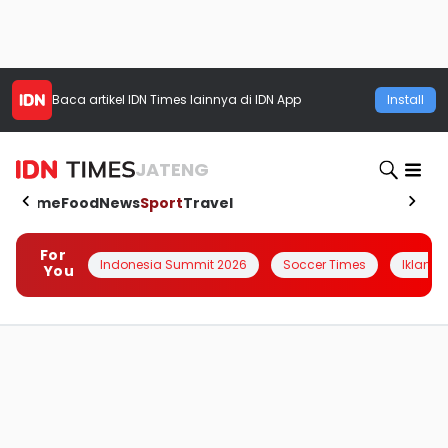
Baca artikel
IDN Times
lainnya di IDN App
Install
JATENG
Home
Food
News
Sport
Travel
For
Indonesia Summit 2026
Soccer Times
Iklanin 
You