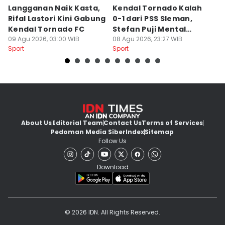
Langganan Naik Kasta,
Kendal Tornado Kalah
T
Rifal Lastori Kini Gabung
0-1 dari PSS Sleman,
P
Kendal Tornado FC
Stefan Puji Mental
J
09 Agu 2026, 03:00 WIB
Pemain
08 Agu 2026, 23:27 WIB
T
08
Sport
Sport
Sp
About Us
Editorial Team
Contact Us
Terms of Services
Pedoman Media Siber
Index
Sitemap
Follow Us
Download
© 2026 IDN. All Rights Reserved.