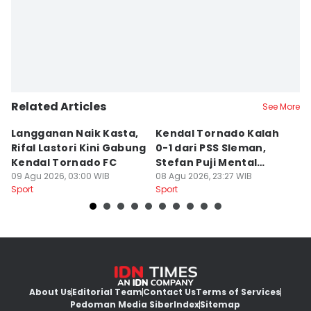
Related Articles
See More
Langganan Naik Kasta,
Kendal Tornado Kalah
T
Rifal Lastori Kini Gabung
0-1 dari PSS Sleman,
P
Kendal Tornado FC
Stefan Puji Mental
J
09 Agu 2026, 03:00 WIB
Pemain
08 Agu 2026, 23:27 WIB
T
08
Sport
Sport
Sp
About Us
Editorial Team
Contact Us
Terms of Services
Pedoman Media Siber
Index
Sitemap