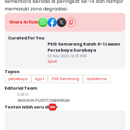
sementara berada di peringkat ke-14 dan hampir
memasuki zona degradasi.
Share Article
Curated For You
PSIS Semarang Kalah 0-1 Lawan
Persebaya Surabaya
02 Nov 2024, 19:25 WIB
Sport
Topics
persebaya
liga 1
PSIS Semarang
Update me
Editorial Team
Editor
ANGGUN PUSPITONINGRUM
Tonton lebih seru di