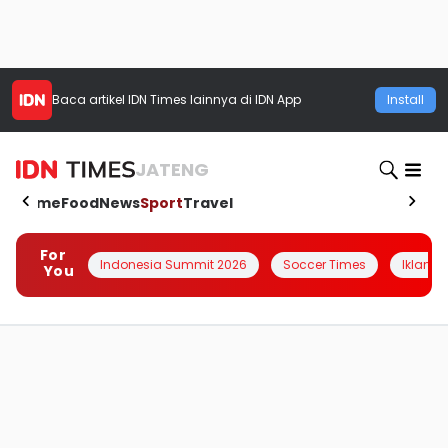
Baca artikel
IDN Times
lainnya di IDN App
Install
JATENG
Home
Food
News
Sport
Travel
For
Indonesia Summit 2026
Soccer Times
Iklanin 
You