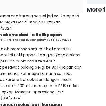
More 
 Semarang karena sesuai jadwal kompetisi
SM Makassar di Stadion Batakan,
4/2024).
an akomodasi ke Balikpapan
rsija Jakarta pada putaran pertama Liga 1 2023/2024.
telah memesan sejumlah akomodasi
otel di Balikpapan. Kerugian yang dialami
eperluan akomodasi tersebut.
 pesawat pulang pergi ke Balikpapan dan
ain mahal, kami juga kemarin sempat
wat karena berdekatan dengan mudik
 ya sekitar 200 juta manajemen PSIS sudah
" ungkap Manajer Operasional PSIS
 (1/4/2024).
ncari solusi dari kerugian