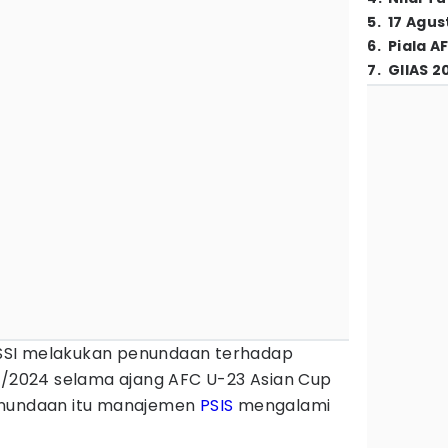
5
.
17 Agus
6
.
Piala A
7
.
GIIAS 2
SI melakukan penundaan terhadap
/2024 selama ajang AFC U-23 Asian Cup
enundaan itu manajemen
PSIS
mengalami