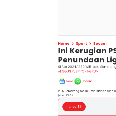
Home
Sport
Soccer
Ini Kerugian 
Penundaan Lig
01 Apr 2024, 12:30 WIB
Kota Semaran
ANGGUN PUSPITONINGRUM
News
Channel
PSIS Semarang melakukan latihan rutin un
(dok. PSIS)
Intinya Sih