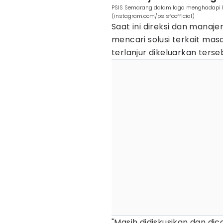
PSIS Semarang dalam laga menghadapi 
(instagram.com/psisfcofficial)
Saat ini direksi dan manaj
mencari solusi terkait mas
terlanjur dikeluarkan terse
"Masih didiskusikan dan dica