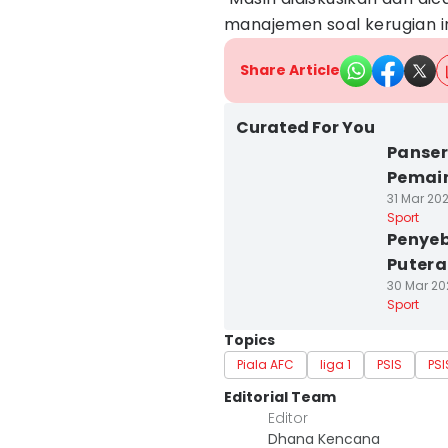
manajemen soal kerugian in
Share Article
Curated For You
Panser
Pemain
31 Mar 20
Sport
Penyeb
Putera
30 Mar 20
Sport
Topics
Piala AFC
liga 1
PSIS
PS
Editorial Team
Editor
Dhana Kencana