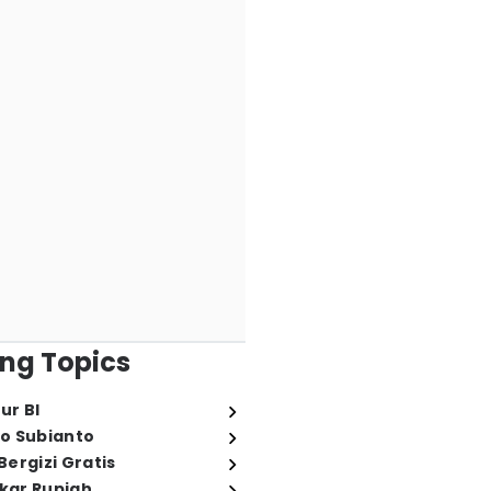
ng Topics
ur BI
o Subianto
ergizi Gratis
ukar Rupiah