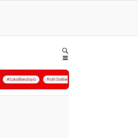
#LokalBerdaya
Profil Dokter
Quiz
Join Community