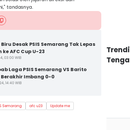
i," tandasnya.
 Biru Desak PSIS Semarang Tak Lepas
Trend
 ke AFC Cup U-23
24, 03:00 WIB
Tenga
ab Laga PSIS Semarang VS Barito
 Berakhir Imbang 0-0
24, 14:40 WIB
IS Semarang
afc u23
Update me