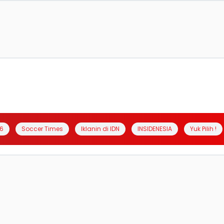
6
Soccer Times
Iklanin di IDN
INSIDENESIA
Yuk Pilih !