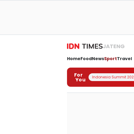
JATENG
Home
Food
News
Sport
Travel
For
Indonesia Summit 202
You