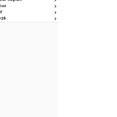
tus
FF
026