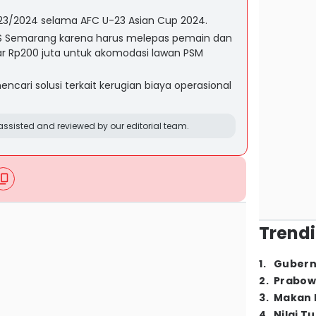
023/2024 selama AFC U-23 Asian Cup 2024.
S Semarang karena harus melepas pemain dan
ar Rp200 juta untuk akomodasi lawan PSM
cari solusi terkait kerugian biaya operasional
ssisted and reviewed by our editorial team.
Trendi
1
.
Gubern
2
.
Prabow
3
.
Makan B
4
.
Nilai T