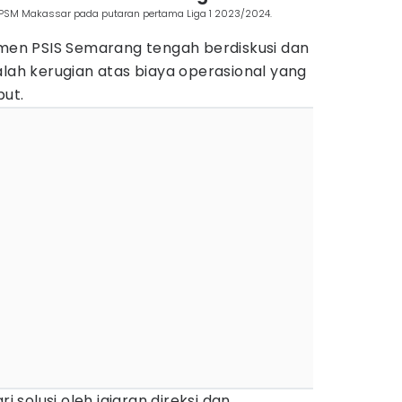
PSM Makassar pada putaran pertama Liga 1 2023/2024.
emen PSIS Semarang tengah berdiskusi dan
alah kerugian atas biaya operasional yang
but.
ri solusi oleh jajaran direksi dan