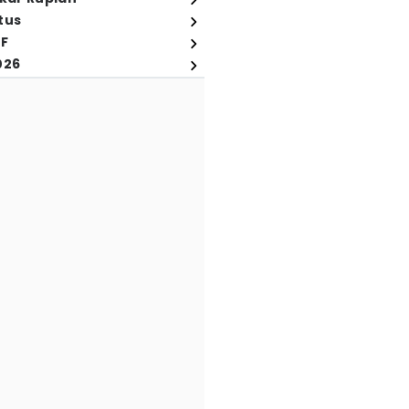
tus
FF
026