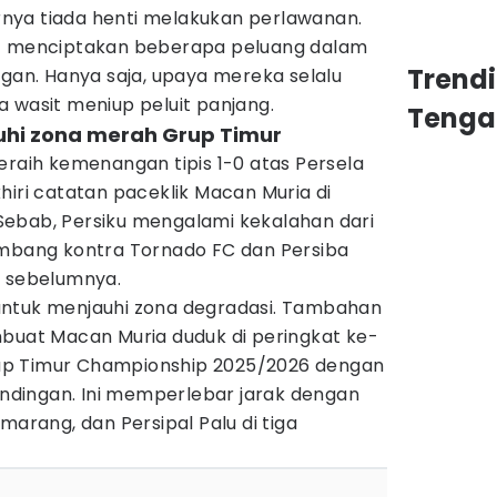
nya tiada henti melakukan perlawanan.
at menciptakan beberapa peluang dalam
Trend
ngan. Hanya saja, upaya mereka selalu
 wasit meniup peluit panjang.
Tenga
uhi zona merah Grup Timur
eraih kemenangan tipis 1-0 atas Persela
hiri catatan paceklik Macan Muria di
ebab, Persiku mengalami kekalahan dari
imbang kontra Tornado FC dan Persiba
a sebelumnya.
untuk menjauhi zona degradasi. Tambahan
mbuat Macan Muria duduk di peringkat ke-
up Timur Championship 2025/2026 dengan
tandingan. Ini memperlebar jarak dengan
marang, dan Persipal Palu di tiga