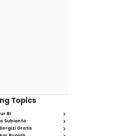
ng Topics
ur BI
o Subianto
ergizi Gratis
ukar Rupiah