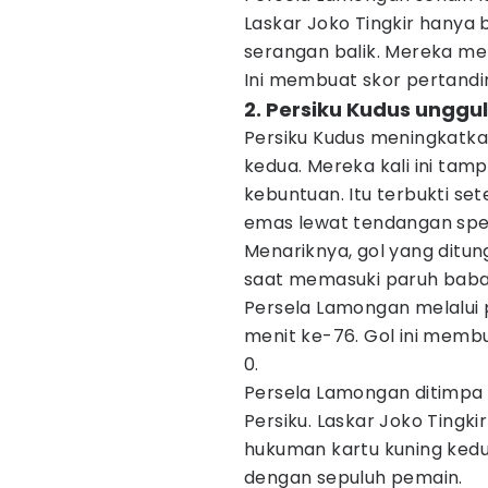
Laskar Joko Tingkir hany
serangan balik. Mereka me
Ini membuat skor pertandi
2. Persiku Kudus unggu
Persiku Kudus meningkatka
kedua. Mereka kali ini t
kebuntuan. Itu terbukti s
emas lewat tendangan spek
Menariknya, gol yang ditu
saat memasuki paruh baba
Persela Lamongan melalui 
menit ke-76. Gol ini memb
0.
Persela Lamongan ditimpa 
Persiku. Laskar Joko Ting
hukuman kartu kuning kedu
dengan sepuluh pemain.