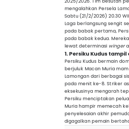
2025/2026. Tim besutan pe
mengalahkan Persela Lamon
Sabtu (21/2/2026) 20.30 WIB
Laga berlangsung sengit s
pada babak pertama, Per
pada babak kedua. Merek
lewat determinasi
winger
a
1. Persiku Kudus tampil 
Persiku Kudus bermain dom
berjuluk Macan Muria mam
Lamongan dari berbagai sis
pada menit ke-8. Striker asa
eksekusinya mengarah tep
Persiku menciptakan pelu
Muria hampir memecah keb
penyelesaian akhir pemuda
digagalkan pemain bertah