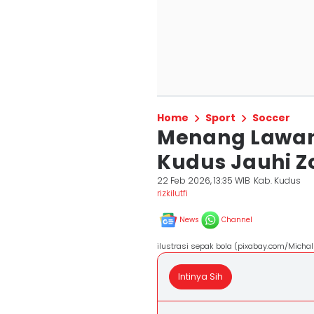
Home
Sport
Soccer
Menang Lawan 
Kudus Jauhi Z
22 Feb 2026, 13:35 WIB
Kab. Kudus
rizkilutfi
News
Channel
ilustrasi sepak bola (pixabay.com/Michal
Intinya Sih