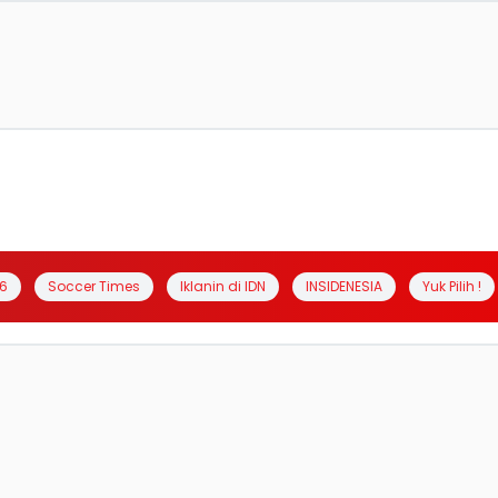
6
Soccer Times
Iklanin di IDN
INSIDENESIA
Yuk Pilih !