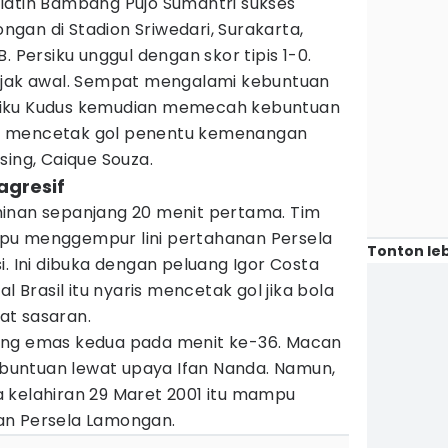
latih Bambang Pujo Sumantri sukses
gan di Stadion Sriwedari, Surakarta,
. Persiku unggul dengan skor tipis 1-0.
ejak awal. Sempat mengalami kebuntuan
siku Kudus kemudian memecah kebuntuan
a mencetak gol penentu kemenangan
sing, Caique Souza.
agresif
inan sepanjang 20 menit pertama. Tim
pu menggempur lini pertahanan Persela
Tonton leb
i. Ini dibuka dengan peluang Igor Costa
l Brasil itu nyaris mencetak gol jika bola
at sasaran.
ang emas kedua pada menit ke-36. Macan
untuan lewat upaya Ifan Nanda. Namun,
 kelahiran 29 Maret 2001 itu mampu
an Persela Lamongan.