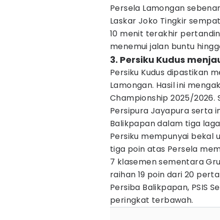
Persela Lamongan sebenar
Laskar Joko Tingkir semp
10 menit terakhir pertandi
menemui jalan buntu hingga
3. Persiku Kudus menja
Persiku Kudus dipastikan m
Lamongan. Hasil ini mengak
Championship 2025/2026. S
Persipura Jayapura serta 
Balikpapan dalam tiga lag
Persiku mempunyai bekal 
tiga poin atas Persela me
7 klasemen sementara Gr
raihan 19 poin dari 20 per
Persiba Balikpapan, PSIS Se
peringkat terbawah.