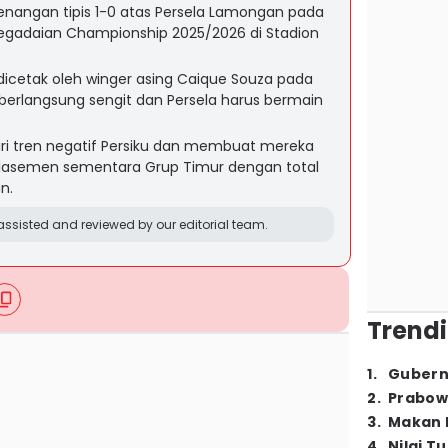
enangan tipis 1-0 atas Persela Lamongan pada
egadaian Championship 2025/2026 di Stadion
icetak oleh winger asing Caique Souza pada
 berlangsung sengit dan Persela harus bermain
i tren negatif Persiku dan membuat mereka
 klasemen sementara Grup Timur dengan total
n.
ssisted and reviewed by our editorial team.
Trendi
1
.
Gubern
2
.
Prabow
3
.
Makan B
4
.
Nilai T