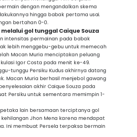
a bermain dengan mengandalkan skema
lakukannya hingga babak pertama usai.
ngan bertahan 0-0.
l melalui gol tunggal Caique Souza
n intensitas permainan pada babak
ampak lebih menggebu-gebu untuk memecah
etelah Macan Muria menciptakan peluang
ulasi Igor Costa pada menit ke-49.
nggu-tunggu Persiku Kudus akhirnya datang
k. Macan Muria berhasil menjebol gawang
penyelesaian akhir Caique Souza pada
uat Persiku untuk sementara memimpin 1-
petaka lain bersamaan terciptanya gol
kir kehilangan Jhon Mena karena mendapat
a. Ini membuat Persela terpaksa bermain