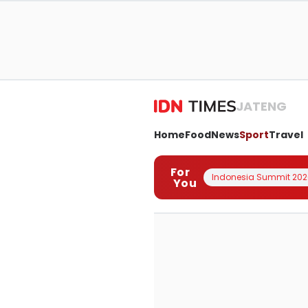
JATENG
Home
Food
News
Sport
Travel
For
Indonesia Summit 202
You