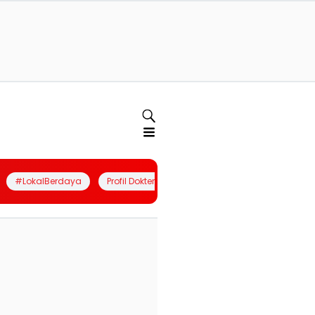
#LokalBerdaya
Profil Dokter
Quiz
Join Community