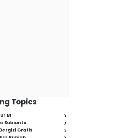
ng Topics
ur BI
o Subianto
ergizi Gratis
ukar Rupiah