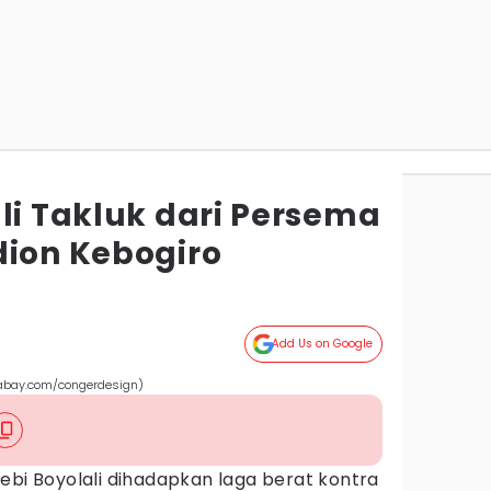
li Takluk dari Persema
dion Kebogiro
Add Us on Google
xabay.com/congerdesign)
ebi Boyolali dihadapkan laga berat kontra