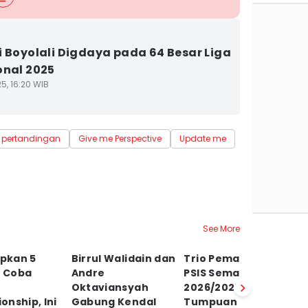
i Boyolali Digdaya pada 64 Besar Liga
onal 2025
5, 16:20 WIB
l pertandingan
Give me Perspective
Update me
See More
apkan 5
Birrul Walidain dan
Trio Pemain Asing
C
i Coba
Andre
PSIS Semarang
Bu
Oktaviansyah
2026/2027, Jadi
Bo
nship, Ini
Gabung Kendal
Tumpuan Kejar
I