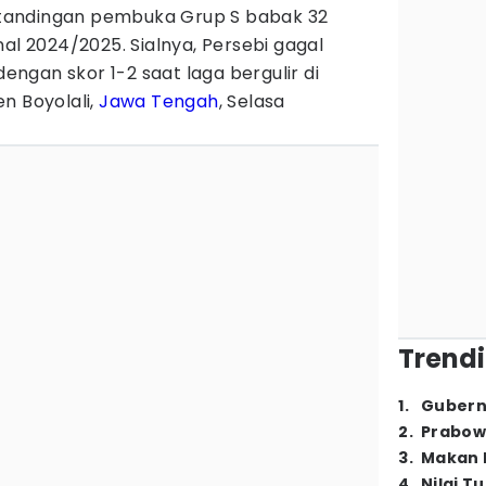
tandingan pembuka Grup S babak 32
al 2024/2025. Sialnya, Persebi gagal
ngan skor 1-2 saat laga bergulir di
n Boyolali,
Jawa Tengah
, Selasa
Trendi
1
.
Gubern
2
.
Prabow
3
.
Makan B
4
.
Nilai T