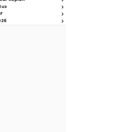
tus
FF
026