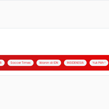
6
Soccer Times
Iklanin di IDN
INSIDENESIA
Yuk Pilih !