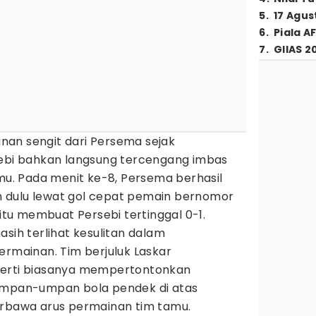
5
.
17 Agus
6
.
Piala A
7
.
GIIAS 2
an sengit dari Persema sejak
sebi bahkan langsung tercengang imbas
amu. Pada menit ke-8, Persema berhasil
 dulu lewat gol cepat pemain bernomor
 itu membuat Persebi tertinggal 0-1.
asih terlihat kesulitan dalam
mainan. Tim berjuluk Laskar
perti biasanya mempertontonkan
 umpan-umpan bola pendek di atas
erbawa arus permainan tim tamu.