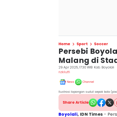
Home
Sport
Soccer
Persebi Boyola
Malang di Sta
29 Apr 2025, 17:30 WIB
Kab. Boyolali
rizkilutfi
News
Channel
Ilustrasi lapangan sudut sepak bola (pi
Share Article
Boyolali
, IDN Times
- Pers