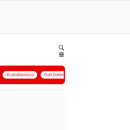
#LokalBerdaya
Profil Dokter
Quiz
Join Community