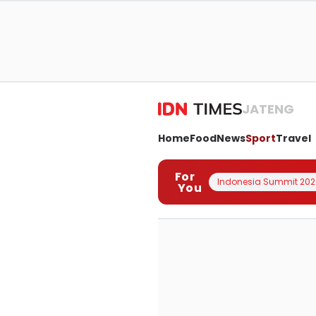
JATENG
Home
Food
News
Sport
Travel
For
Indonesia Summit 202
You