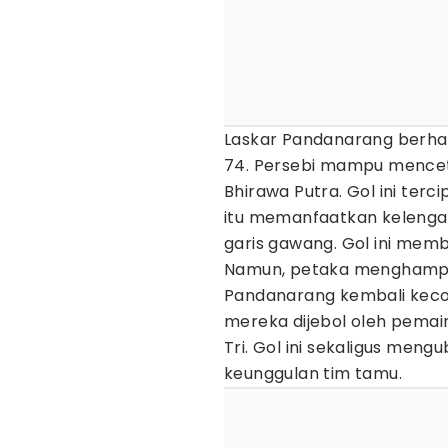
Laskar Pandanarang berha
74. Persebi mampu menceta
Bhirawa Putra. Gol ini ter
itu memanfaatkan kelengah
garis gawang. Gol ini mem
Namun, petaka menghampiri
Pandanarang kembali keco
mereka dijebol oleh pema
Tri. Gol ini sekaligus meng
keunggulan tim tamu.