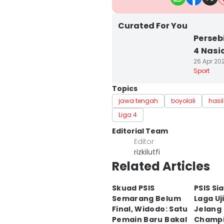
Curated For You
Perseb
4 Nasi
26 Apr 202
Sport
Topics
jawa tengah
boyolali
hasi
Liga 4
Editorial Team
Editor
rizkilutfi
Related Articles
Skuad PSIS
PSIS Si
Semarang Belum
Laga Uj
Final, Widodo: Satu
Jelang
Pemain Baru Bakal
Champio