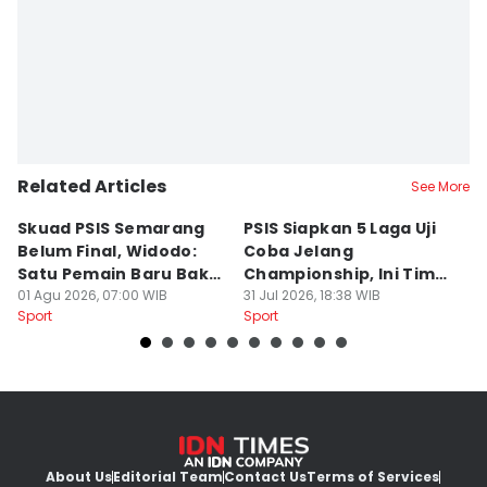
Related Articles
See More
Skuad PSIS Semarang
PSIS Siapkan 5 Laga Uji
Bi
Belum Final, Widodo:
Coba Jelang
A
Satu Pemain Baru Bakal
Championship, Ini Tim
G
Gabung
01 Agu 2026, 07:00 WIB
Calon Lawan
31 Jul 2026, 18:38 WIB
T
31
Sport
Sport
Sp
S
About Us
Editorial Team
Contact Us
Terms of Services