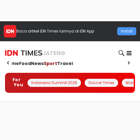
Baca artikel
IDN Times
lainnya di IDN App
Install
JATENG
Home
Food
News
Sport
Travel
For
Indonesia Summit 2026
Soccer Times
Iklanin 
You