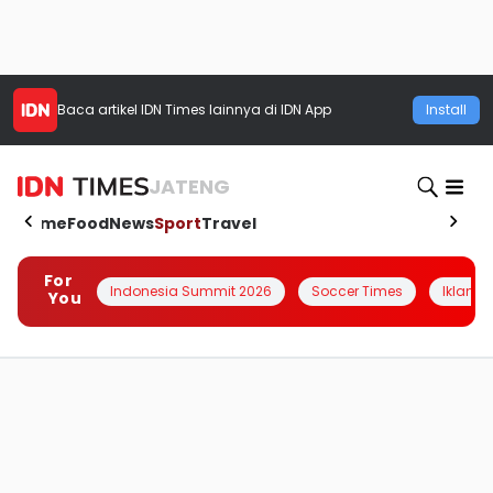
Baca artikel
IDN Times
lainnya di IDN App
Install
JATENG
Home
Food
News
Sport
Travel
For
Indonesia Summit 2026
Soccer Times
Iklanin 
You