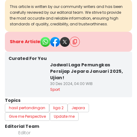
This article is written by our community writers and has been
carefully reviewed by our editorial team. We strive to provide
the most accurate and reliable information, ensuring high
standards of quality, credibility, and trustworthiness.
Share Article
Curated For You
Jadwal Laga Pemungkas
Persijap Jepara Januari 2025,
Ujian!
30 Des 2024, 04:00 WIB
Sport
Topics
hasil pertandingan
liga 2
Jepara
Give me Perspective
Update me
Editorial Team
Editor