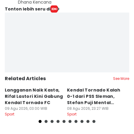
Dhana Kencana
Tonton lebih seru di
Related Articles
See More
Langganan Naik Kasta,
Kendal Tornado Kalah
T
Rifal Lastori Kini Gabung
0-1 dari PSS Sleman,
P
Kendal Tornado FC
Stefan Puji Mental
J
09 Agu 2026, 03:00 WIB
Pemain
08 Agu 2026, 23:27 WIB
T
08
Sport
Sport
Sp