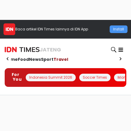
Baca artikel
IDN Times
lainnya di IDN App
Install
JATENG
Home
Food
News
Sport
Travel
For
Indonesia Summit 2026
Soccer Times
Iklanin 
You