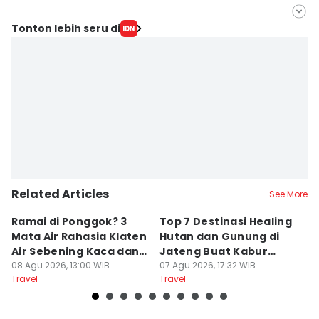
Editor
Tonton lebih seru di
Fariz Fardianto
Editor
Bandot Arywono
Related Articles
See More
Ramai di Ponggok? 3
Top 7 Destinasi Healing
S
Mata Air Rahasia Klaten
Hutan dan Gunung di
T
Air Sebening Kaca dan
Jateng Buat Kabur
K
Masih Sepi
08 Agu 2026, 13:00 WIB
Sejenak, Under Rp200
07 Agu 2026, 17:32 WIB
U
23
Travel
Travel
Tr
Ribu