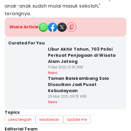
anak-anak sudah mulai masuk sekolah,"
terangnya.
Share Article
Curated For You
Libur Akhir Tahun, 703 Polisi
Perkuat Penjagaan di Wisata
Alam Jateng
11 Des 2021, 10:15 WIB
News
Taman Balekambang Solo
Diusulkan Jadi Pusat
Kebudayaan
29 Mar 2021, 09:15 WIB
News
Topics
jawa tengah
wisatawan
Update me
Editorial Team