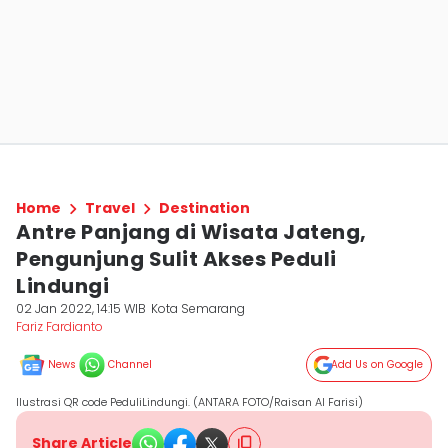
Home
Travel
Destination
Antre Panjang di Wisata Jateng,
Pengunjung Sulit Akses Peduli
Lindungi
02 Jan 2022, 14:15 WIB
Kota Semarang
Fariz Fardianto
News
Channel
Add Us on Google
Ilustrasi QR code PeduliLindungi. (ANTARA FOTO/Raisan Al Farisi)
Share Article