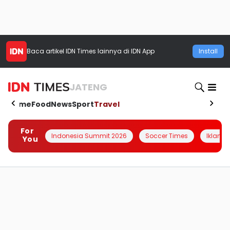
Baca artikel
IDN Times
lainnya di IDN App
Install
JATENG
Home
Food
News
Sport
Travel
For
Indonesia Summit 2026
Soccer Times
Iklanin 
You