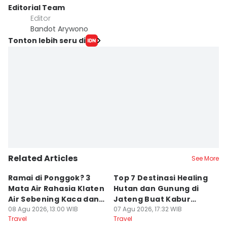
Editorial Team
Editor
Bandot Arywono
Tonton lebih seru di
Related Articles
See More
Ramai di Ponggok? 3
Top 7 Destinasi Healing
S
Mata Air Rahasia Klaten
Hutan dan Gunung di
T
Air Sebening Kaca dan
Jateng Buat Kabur
K
Masih Sepi
08 Agu 2026, 13:00 WIB
Sejenak, Under Rp200
07 Agu 2026, 17:32 WIB
U
23
Travel
Travel
Tr
Ribu