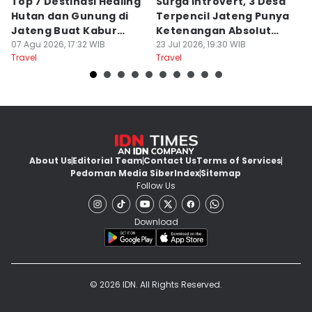
Top 7 Destinasi Healing
Surga Introvert, 3 Desa
M
Hutan dan Gunung di
Terpencil Jateng Punya
W
Jateng Buat Kabur
Ketenangan Absolut
M
Sejenak, Under Rp200
07 Agu 2026, 17:32 WIB
Untuk Disconect
23 Jul 2026, 19:30 WIB
a
17
Travel
Travel
Tr
Ribu
About Us
Editorial Team
Contact Us
Terms of Services
Pedoman Media Siber
Index
Sitemap
Follow Us
Download
© 2026 IDN. All Rights Reserved.