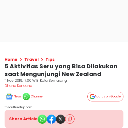
Home
Travel
Tips
5 Aktivitas Seru yang Bisa Dilakukan
saat Mengunjungi New Zealand
11 Nov 2019, 17:00 WIB
Kota Semarang
Dhana Kencana
News
Channel
Add Us on Google
theculturetrip.com
Share Article