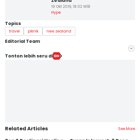
Zealand
19 Okt 2019, 18:02 WIB
Hype
Topics
travel
piknik
new zealand
Editorial Team
Editor
Tonton lebih seru di
Bandot Arywono
Editor
Dhana Kencana
Related Articles
See More