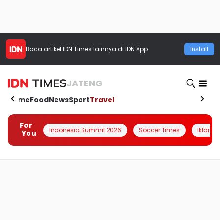
Baca artikel
IDN Times
lainnya di IDN App
Install
JATENG
Home
Food
News
Sport
Travel
For
Indonesia Summit 2026
Soccer Times
Iklanin 
You