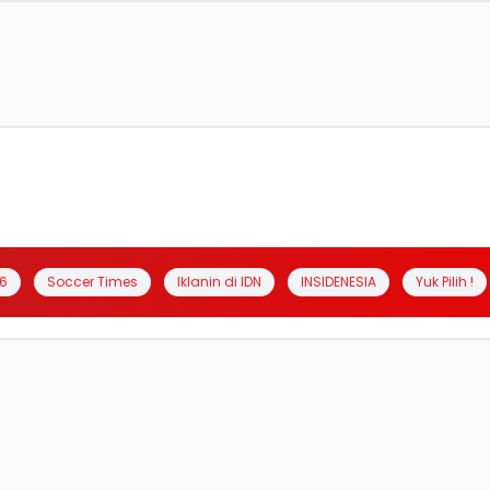
6
Soccer Times
Iklanin di IDN
INSIDENESIA
Yuk Pilih !