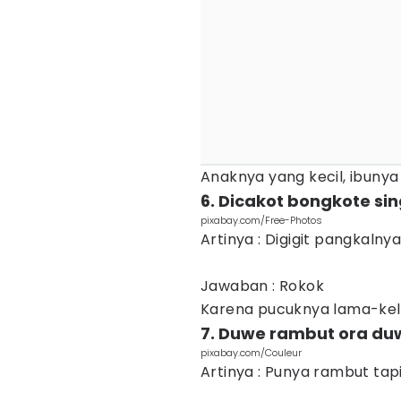
Anaknya yang kecil, ibunya
6. Dicakot bongkote si
pixabay.com/Free-Photos
Artinya : Digigit pangkaln
Jawaban : Rokok
Karena pucuknya lama-kel
7. Duwe rambut ora du
pixabay.com/Couleur
Artinya : Punya rambut tap