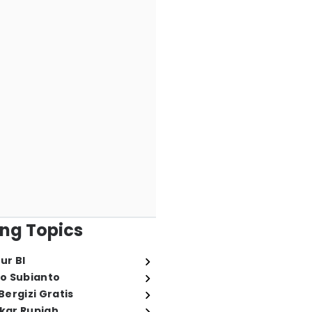
ng Topics
ur BI
o Subianto
ergizi Gratis
ukar Rupiah