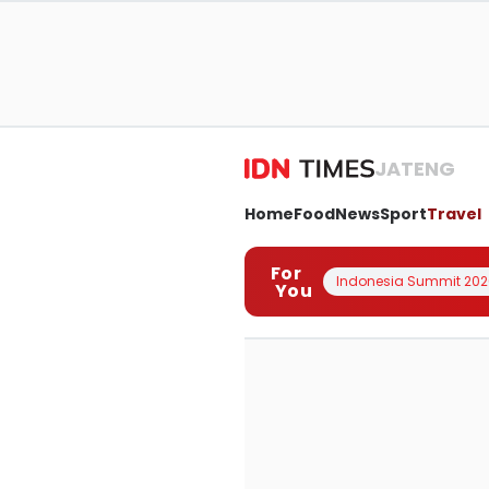
JATENG
Home
Food
News
Sport
Travel
For
Indonesia Summit 202
You