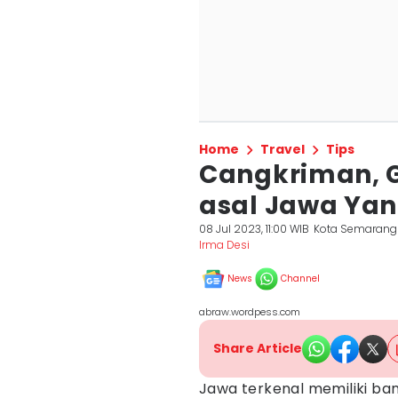
Home
Travel
Tips
Cangkriman, 
asal Jawa Yan
08 Jul 2023, 11:00 WIB
Kota Semarang
Irma Desi
News
Channel
abraw.wordpess.com
Share Article
Jawa terkenal memiliki ban