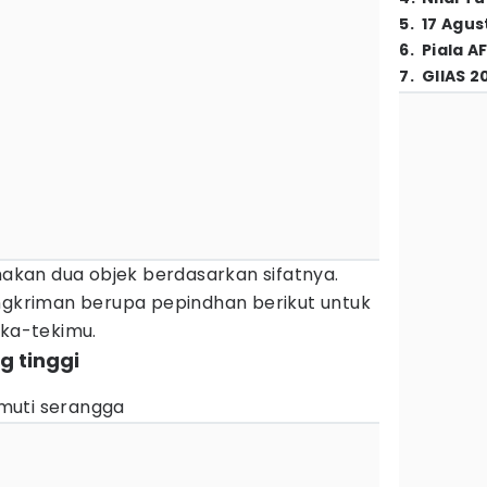
5
.
17 Agus
6
.
Piala A
7
.
GIIAS 2
kan dua objek berdasarkan sifatnya.
angkriman berupa pepindhan berikut untuk
ka-tekimu.
g tinggi
limuti serangga