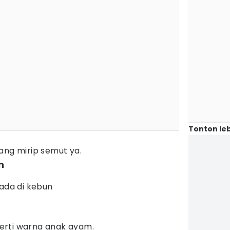
Tonton leb
ang mirip semut ya.
n
rada di kebun
erti warna anak ayam.