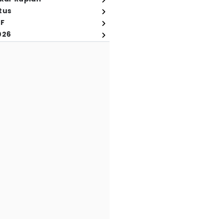
tus
FF
026