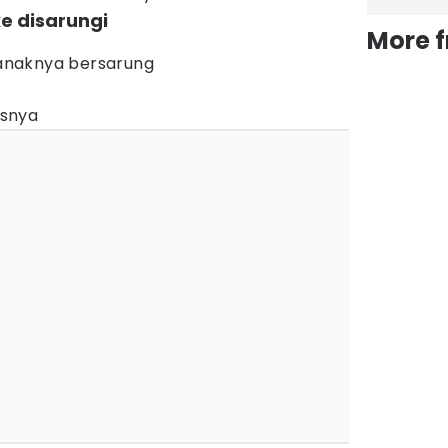
e disarungi
More 
, anaknya bersarung
asnya