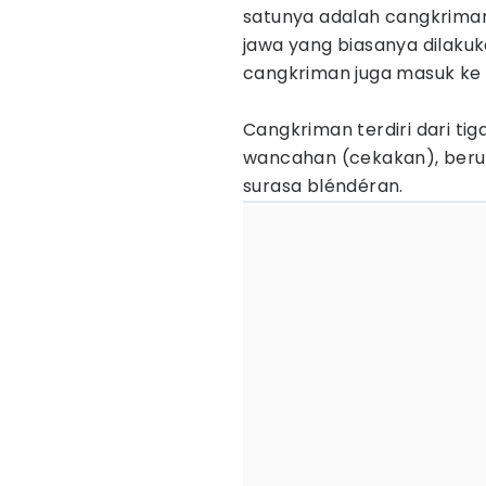
satunya adalah cangkrima
jawa yang biasanya dilakuk
cangkriman juga masuk ke 
Cangkriman terdiri dari ti
wancahan (cekakan), ber
surasa bléndéran.