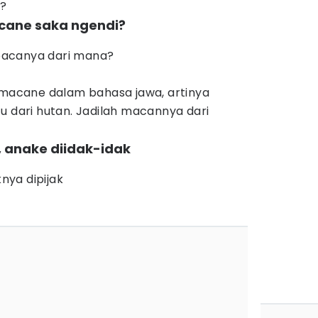
n?
acane saka ngendi?
, bacanya dari mana?
, macane dalam bahasa jawa, artinya
u dari hutan. Jadilah macannya dari
, anake diidak-idak
knya dipijak