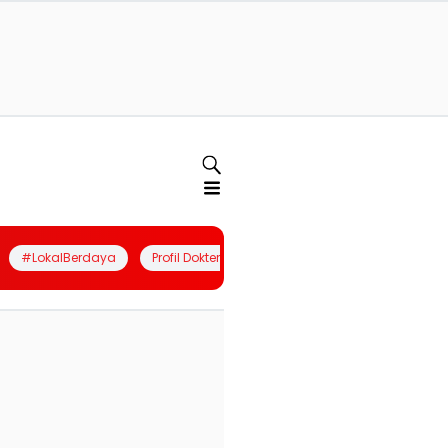
#LokalBerdaya
Profil Dokter
Quiz
Join Community