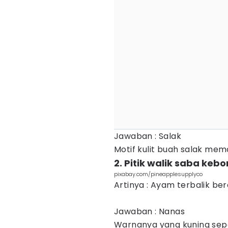
Jawaban : Salak
Motif kulit buah salak mem
2. Pitik walik saba kebo
pixabay.com/pineapplesupplyco
Artinya : Ayam terbalik be
Jawaban : Nanas
Warnanya yang kuning sep