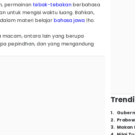
n, permainan
tebak-tebakan
berbahasa
an untuk mengisi waktu luang. Bahkan,
dalam materi belajar
bahasa jawa
lho.
ga macam, antara lain yang berupa
upa pepindhan, dan yang mengandung
Trendi
1
.
Gubern
2
.
Prabow
3
.
Makan B
4
.
Nilai T