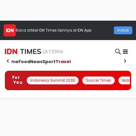
Baca artikel
IDN Times
lainnya di IDN App
Install
JATENG
Home
Food
News
Sport
Travel
For
Indonesia Summit 2026
Soccer Times
Iklanin 
You