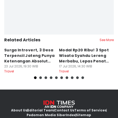
Related Articles
See More
Surga Introvert, 3 Desa
Modal Rp20 Ribu! 3 Spot
S
Terpencil Jateng Punya
Wisata Syahdu Lereng
T
Ketenangan Absolut
Merbabu, Lepas Penat
5
Untuk Disconect
23 Jul 2026, 19:30 WIB
akhir Pekan!
17 Jul 2026, 14:30 WIB
B
13
Travel
Travel
Tr
About Us
Editorial Team
Contact Us
Terms of Services
Pedoman Media Siber
Index
Sitemap