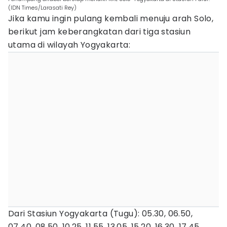
(IDN Times/Larasati Rey)
Jika kamu ingin pulang kembali menuju arah Solo,
berikut jam keberangkatan dari tiga stasiun
utama di wilayah Yogyakarta:
Dari Stasiun Yogyakarta (Tugu): 05.30, 06.50,
07.40, 08.50, 10.25, 11.55, 13.05, 15.20, 16.30, 17.45,