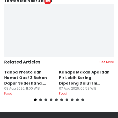
Tonton lebih seru di
Related Articles
See More
Tanpa Presto dan
Kenapa Makan Apel dan
5
Hemat Gas! 3 Bahan
Pir Lebih Sering
C
Dapur Sederhana,
Dipotong Dulu? Ini
C
Daging Sapi Empuk
08 Agu 2026, 11:00 WIB
Alasannya
07 Agu 2026, 06:58 WIB
Y
23
Food
Food
Fo
Dalam 15 Menit