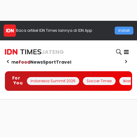
Baca artikel
IDN Times
lainnya di IDN App
Install
JATENG
Home
Food
News
Sport
Travel
For
Indonesia Summit 2026
Soccer Times
Iklanin 
You