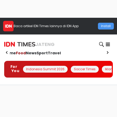
Baca artikel
IDN Times
lainnya di IDN App
Install
JATENG
Home
Food
News
Sport
Travel
For
Indonesia Summit 2026
Soccer Times
Iklanin 
You