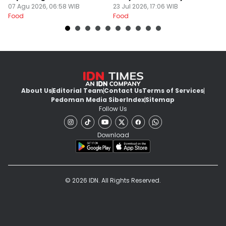
Alasannya
07 Agu 2026, 06:58 WIB
Yummy
23 Jul 2026, 17:06 WIB
G
16
Food
Food
Fo
About Us
Editorial Team
Contact Us
Terms of Services
Pedoman Media Siber
Index
Sitemap
Follow Us
Download
© 2026 IDN. All Rights Reserved.