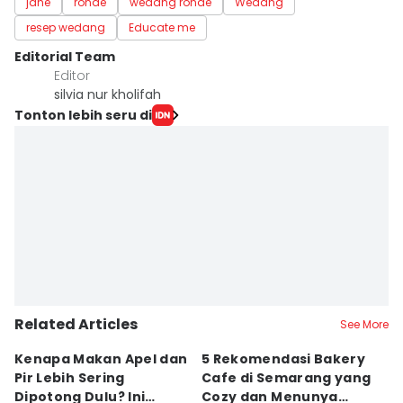
jahe
ronde
wedang ronde
Wedang
resep wedang
Educate me
Editorial Team
Editor
silvia nur kholifah
Tonton lebih seru di
Related Articles
See More
Kenapa Makan Apel dan
5 Rekomendasi Bakery
R
Pir Lebih Sering
Cafe di Semarang yang
S
Dipotong Dulu? Ini
Cozy dan Menunya
J