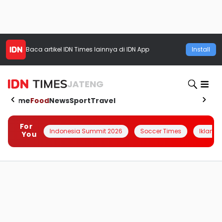
Baca artikel
IDN Times
lainnya di IDN App
Install
JATENG
Home
Food
News
Sport
Travel
For
Indonesia Summit 2026
Soccer Times
Iklanin 
You