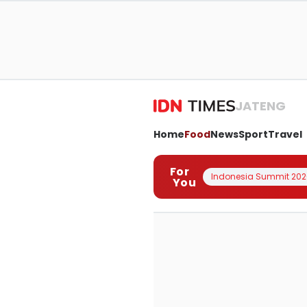
JATENG
Home
Food
News
Sport
Travel
For
Indonesia Summit 202
You