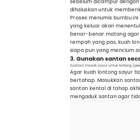
sebelum dicampur dengan s
dihaluskan untuk memberi
Proses menumis bumbu ini 
yang keluar akan menentuk
benar-benar matang agar 
rempah yang pas, kuah lo
siapa pun yang mencium 
3. Gunakan santan sec
ilustrasi masak sayur untuk lontong (pex
Agar kuah lontong sayur t
bertahap. Masukkan santan
santan kental di tahap akh
mengaduk santan agar ti