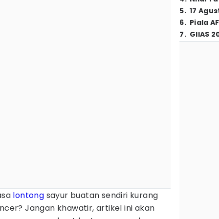
5
.
17 Agus
6
.
Piala A
7
.
GIIAS 2
asa
lontong
sayur buatan sendiri kurang
ncer? Jangan khawatir, artikel ini akan