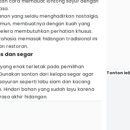
n cara membuat lontong sayur dengan
asa.
nan yang selalu menghadirkan nostalgia,
Namun, membuatnya dengan kuah yang
elera membutuhkan perhatian khusus.
 rahasia memasak hidangan tradisional ini
an restoran.
tas dan segar
 yang enak terletak pada pemilihan
Tonton leb
unakan santan dari kelapa segar agar
 sayuran seperti labu siam dan kacang
. Hindari bahan yang sudah layu karena
asa akhir hidangan.