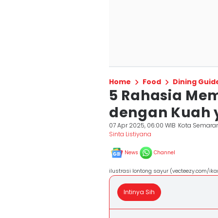
Home
Food
Dining Guid
5 Rahasia Me
dengan Kuah 
07 Apr 2025, 06:00 WIB
Kota Semara
Sinta Listiyana
News
Channel
ilustrasi lontong sayur (vecteezy.com/ik
Intinya Sih