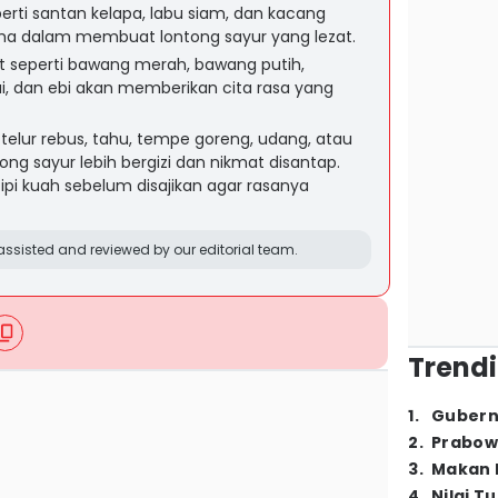
erti santan kelapa, labu siam, dan kacang
ma dalam membuat lontong sayur yang lezat.
 seperti bawang merah, bawang putih,
ai, dan ebi akan memberikan cita rasa yang
telur rebus, tahu, tempe goreng, udang, atau
 sayur lebih bergizi dan nikmat disantap.
pi kuah sebelum disajikan agar rasanya
ssisted and reviewed by our editorial team.
Trendi
1
.
Gubern
2
.
Prabow
3
.
Makan B
4
.
Nilai T