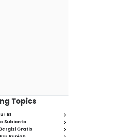
ng Topics
ur BI
o Subianto
ergizi Gratis
ukar Rupiah