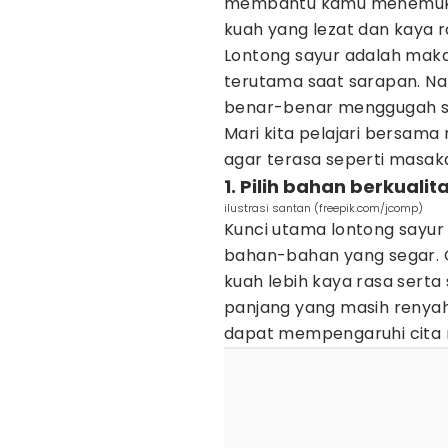
membantu kamu menemuka
kuah yang lezat dan kaya r
Lontong sayur adalah maka
terutama saat sarapan. 
benar-benar menggugah s
Mari kita pelajari bersama
agar terasa seperti masak
1. Pilih bahan berkuali
ilustrasi santan (freepik.com/jcomp)
Kunci utama lontong sayur
bahan-bahan yang segar. G
kuah lebih kaya rasa serta
panjang yang masih renyah
dapat mempengaruhi cita r