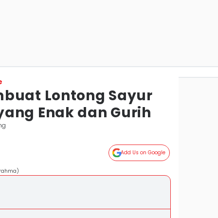
e
mbuat Lontong Sayur
yang Enak dan Gurih
ng
Add Us on Google
arahma)