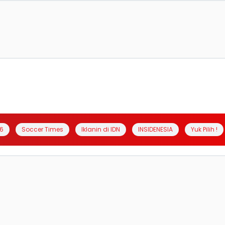
6
Soccer Times
Iklanin di IDN
INSIDENESIA
Yuk Pilih !