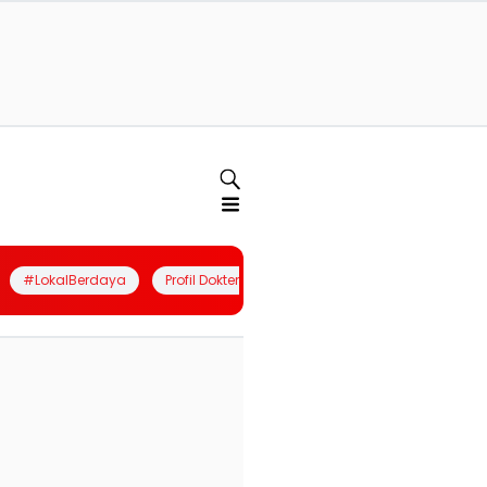
#LokalBerdaya
Profil Dokter
Quiz
Join Community