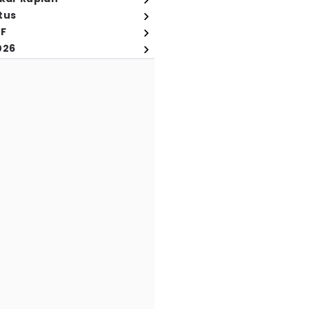
tus
FF
026