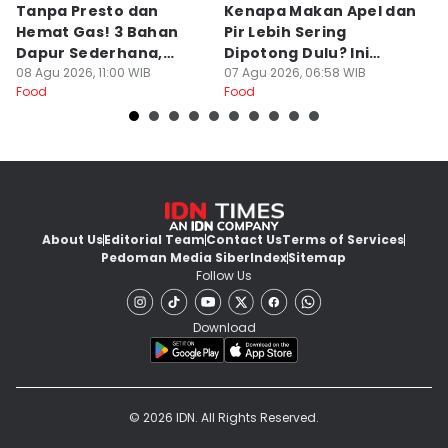
Tanpa Presto dan
Kenapa Makan Apel dan
5
Hemat Gas! 3 Bahan
Pir Lebih Sering
C
Dapur Sederhana,
Dipotong Dulu? Ini
C
Daging Sapi Empuk
08 Agu 2026, 11:00 WIB
Alasannya
07 Agu 2026, 06:58 WIB
Y
23
Food
Food
Fo
Dalam 15 Menit
About Us
Editorial Team
Contact Us
Terms of Services
Pedoman Media Siber
Index
Sitemap
Follow Us
Download
© 2026 IDN. All Rights Reserved.