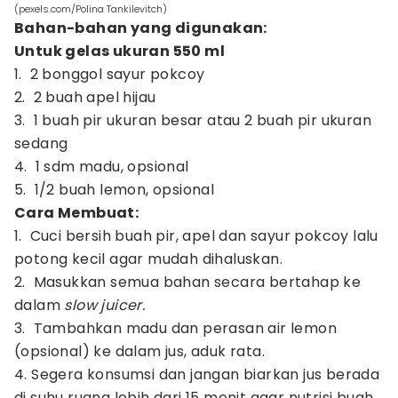
(pexels.com/Polina Tankilevitch)
Bahan-bahan yang digunakan:
Untuk gelas ukuran 550 ml
1. 2 bonggol sayur pokcoy
2. 2 buah apel hijau
3. 1 buah pir ukuran besar atau 2 buah pir ukuran
sedang
4. 1 sdm madu, opsional
5. 1/2 buah lemon, opsional
Cara Membuat:
1. Cuci bersih buah pir, apel dan sayur pokcoy lalu
potong kecil agar mudah dihaluskan.
2. Masukkan semua bahan secara bertahap ke
dalam
slow juicer.
3. Tambahkan madu dan perasan air lemon
(opsional) ke dalam jus, aduk rata.
4. Segera konsumsi dan jangan biarkan jus berada
di suhu ruang lebih dari 15 menit agar nutrisi buah