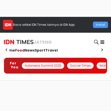
Baca artikel
IDN Times
lainnya di IDN App
Install
JATENG
Home
Food
News
Sport
Travel
For
Indonesia Summit 2026
Soccer Times
Iklanin 
You