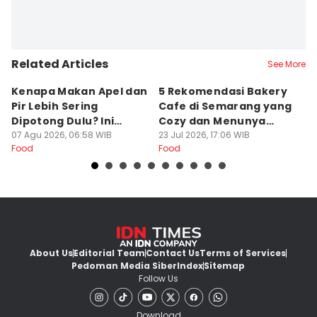
Related Articles
See More
Kenapa Makan Apel dan
5 Rekomendasi Bakery
R
Pir Lebih Sering
Cafe di Semarang yang
S
Dipotong Dulu? Ini
Cozy dan Menunya
J
Alasannya
07 Agu 2026, 06:58 WIB
Yummy
23 Jul 2026, 17:06 WIB
G
16
Food
Food
Fo
About Us
Editorial Team
Contact Us
Terms of Services
Pedoman Media Siber
Index
Sitemap
Follow Us
Download