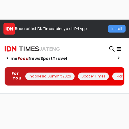
Baca artikel
IDN Times
lainnya di IDN App
Install
JATENG
Home
Food
News
Sport
Travel
For
Indonesia Summit 2026
Soccer Times
Iklanin 
You