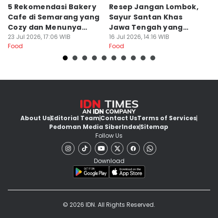
5 Rekomendasi Bakery
Resep Jangan Lombok,
5
Cafe di Semarang yang
Sayur Santan Khas
S
Cozy dan Menunya
Jawa Tengah yang
S
Yummy
23 Jul 2026, 17:06 WIB
Gurih Nikmat!
16 Jul 2026, 14:16 WIB
d
16
Food
Food
Fo
About Us
Editorial Team
Contact Us
Terms of Services
Pedoman Media Siber
Index
Sitemap
Follow Us
Download
© 2026 IDN. All Rights Reserved.