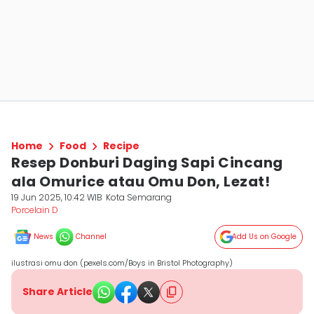
Home
Food
Recipe
Resep Donburi Daging Sapi Cincang
ala Omurice atau Omu Don, Lezat!
19 Jun 2025, 10:42 WIB
Kota Semarang
Porcelain D
News
Channel
Add Us on Google
ilustrasi omu don (pexels.com/Boys in Bristol Photography)
Share Article