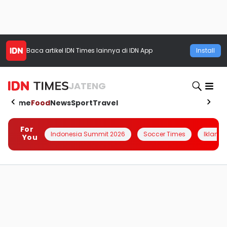
Baca artikel
IDN Times
lainnya di IDN App
Install
JATENG
Home
Food
News
Sport
Travel
For
Indonesia Summit 2026
Soccer Times
Iklanin 
You