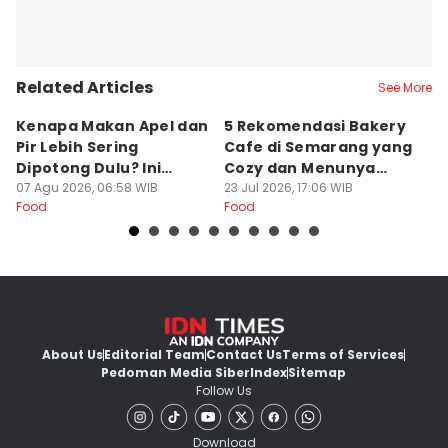
Related Articles
See More
Kenapa Makan Apel dan
5 Rekomendasi Bakery
R
Pir Lebih Sering
Cafe di Semarang yang
S
Dipotong Dulu? Ini
Cozy dan Menunya
J
Alasannya
07 Agu 2026, 06:58 WIB
Yummy
23 Jul 2026, 17:06 WIB
G
16
Food
Food
Fo
About Us
Editorial Team
Contact Us
Terms of Services
Pedoman Media Siber
Index
Sitemap
Follow Us
Download