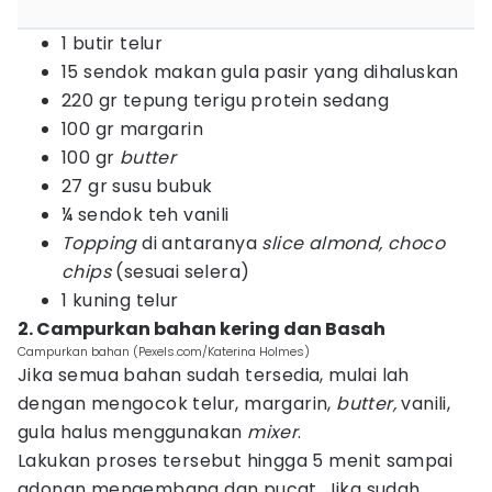
1 butir telur
15 sendok makan gula pasir yang dihaluskan
220 gr tepung terigu protein sedang
100 gr margarin
100 gr
butter
27 gr susu bubuk
¼ sendok teh vanili
Topping
di antaranya
slice almond, choco
chips
(sesuai selera)
1 kuning telur
2. Campurkan bahan kering dan Basah
Campurkan bahan (Pexels.com/Katerina Holmes)
Jika semua bahan sudah tersedia, mulai lah
dengan mengocok telur, margarin,
butter,
vanili,
gula halus menggunakan
mixer
.
Lakukan proses tersebut hingga 5 menit sampai
adonan mengembang dan pucat. Jika sudah,