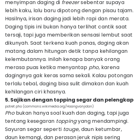
menyimpan daging di
freezer
sebentar supaya
lebih kaku, lalu baru dipotong dengan pisau tajam.
Hasilnya, irisan daging jadi lebih rapi dan merata.
Daging tipis ini bukan hanya terlihat cantik saat
tersaji, tapi juga memberikan sensasi lembut saat
dikunyah. Saat terkena kuah panas, daging akan
matang dalam hitungan detik tanpa kehilangan
kelembutannya. Inilah kenapa banyak orang
merasa puas ketika menyantap
pho
, karena
dagingnya gak keras sama sekali. Kalau potongan
terlalu tebal, daging bisa sulit dimakan dan kuah
kehilangan ciri khasnya.
5. Sajikan dengan topping segar dan pelengkap
potret pho (commons.wikimedia.org/Hoangvanjidan)
Pho
bukan hanya soal kuah dan daging, tapi juga
tentang kesegaran
topping
yang mendampingi.
Sayuran segar seperti
tauge
, daun ketumbar,
daun kemangi, dan perasan jeruk nipis sering