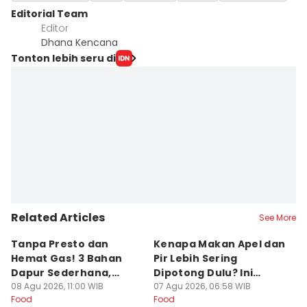
Editorial Team
Editor
Dhana Kencana
Tonton lebih seru di
Related Articles
See More
Tanpa Presto dan
Kenapa Makan Apel dan
5
Hemat Gas! 3 Bahan
Pir Lebih Sering
C
Dapur Sederhana,
Dipotong Dulu? Ini
C
Daging Sapi Empuk
08 Agu 2026, 11:00 WIB
Alasannya
07 Agu 2026, 06:58 WIB
Y
23
Food
Food
Fo
Dalam 15 Menit