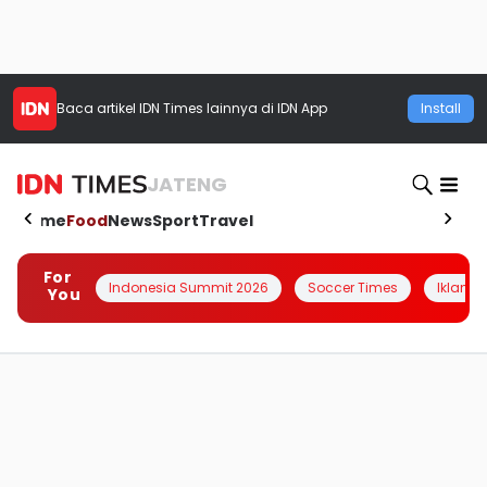
Baca artikel
IDN Times
lainnya di IDN App
Install
JATENG
Home
Food
News
Sport
Travel
For
Indonesia Summit 2026
Soccer Times
Iklanin 
You