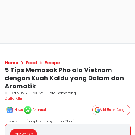
Home
Food
Recipe
5 Tips Memasak Pho ala Vietnam
dengan Kuah Kaldu yang Dalam dan
Aromatik
06 Okt 2025, 08:00 WIB
Kota Semarang
Daffa Alfin
News
Channel
Add Us on Google
ilustrasi pho (unsplash.com/Sharon Chen)
Intinya Sih