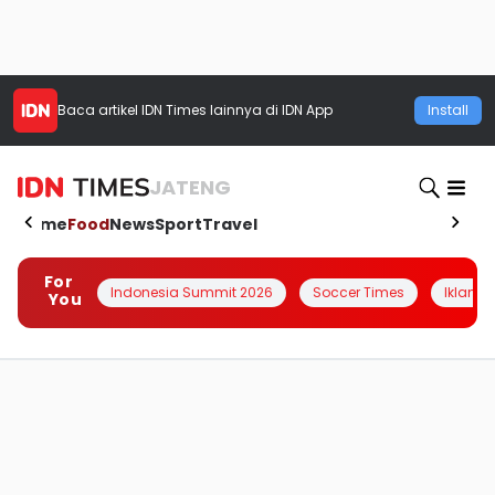
Baca artikel
IDN Times
lainnya di IDN App
Install
JATENG
Home
Food
News
Sport
Travel
For
Indonesia Summit 2026
Soccer Times
Iklanin 
You