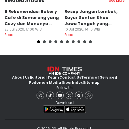
Related Articles
See More
5 Rekomendasi Bakery
Resep Jangan Lombok,
5
Cafe di Semarang yang
Sayur Santan Khas
S
Cozy dan Menunya
Jawa Tengah yang
S
Yummy
23 Jul 2026, 17:06 WIB
Gurih Nikmat!
16 Jul 2026, 14:16 WIB
d
16
Food
Food
Fo
About Us
Editorial Team
Contact Us
Terms of Services
Pedoman Media Siber
Index
Sitemap
Follow Us
Download
© 2026 IDN. All Rights Reserved.