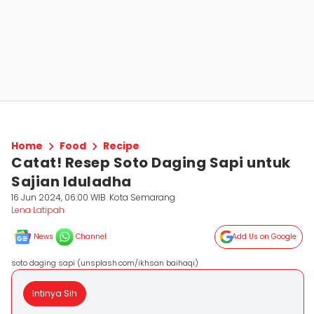
Home
Food
Recipe
Catat! Resep Soto Daging Sapi untuk
Sajian Iduladha
16 Jun 2024, 06:00 WIB
Kota Semarang
Lena Latipah
News
Channel
Add Us on Google
soto daging sapi (unsplash.com/ikhsan baihaqi)
Intinya Sih