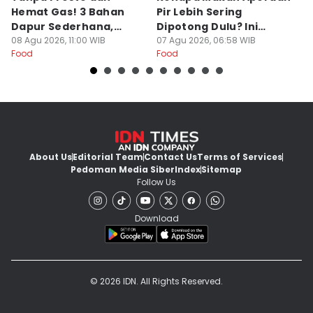
Hemat Gas! 3 Bahan
Pir Lebih Sering
C
Dapur Sederhana,
Dipotong Dulu? Ini
C
Daging Sapi Empuk
08 Agu 2026, 11:00 WIB
Alasannya
07 Agu 2026, 06:58 WIB
Y
23
Food
Food
Fo
Dalam 15 Menit
About Us
Editorial Team
Contact Us
Terms of Services
Pedoman Media Siber
Index
Sitemap
Follow Us
Download
© 2026 IDN. All Rights Reserved.