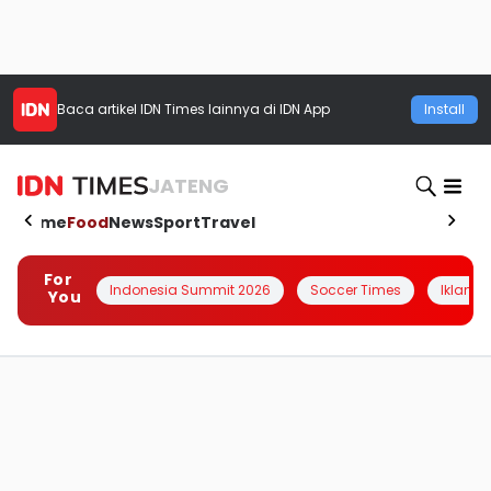
Baca artikel
IDN Times
lainnya di IDN App
Install
JATENG
Home
Food
News
Sport
Travel
For
Indonesia Summit 2026
Soccer Times
Iklanin 
You