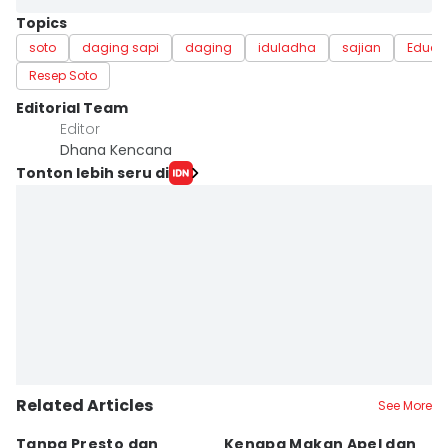
Topics
soto
daging sapi
daging
iduladha
sajian
Educa
Resep Soto
Editorial Team
Editor
Dhana Kencana
Tonton lebih seru di
Related Articles
See More
Tanpa Presto dan
Kenapa Makan Apel dan
5