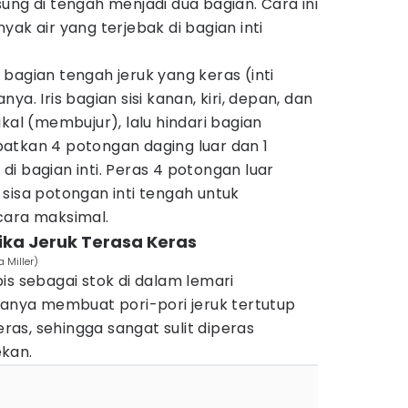
ung di tengah menjadi dua bagian. Cara ini
ak air yang terjebak di bagian inti
bagian tengah jeruk yang keras (inti
a. Iris bagian sisi kanan, kiri, depan, dan
kal (membujur), lalu hindari bagian
atkan 4 potongan daging luar dan 1
i bagian inti. Peras 4 potongan luar
ir sisa potongan inti tengah untuk
cara maksimal.
ika Jeruk Terasa Keras
 Miller)
is sebagai stok di dalam lemari
sanya membuat pori-pori jeruk tertutup
as, sehingga sangat sulit diperas
kan.