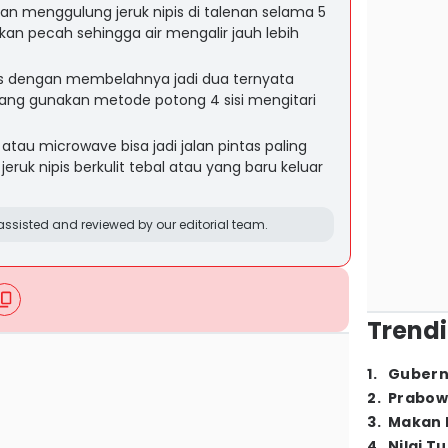
 menggulung jeruk nipis di talenan selama 5
 akan pecah sehingga air mengalir jauh lebih
s dengan membelahnya jadi dua ternyata
arang gunakan metode potong 4 sisi mengitari
tau microwave bisa jadi jalan pintas paling
uk nipis berkulit tebal atau yang baru keluar
ssisted and reviewed by our editorial team.
Trendi
1
.
Gubern
2
.
Prabow
3
.
Makan B
4
.
Nilai T