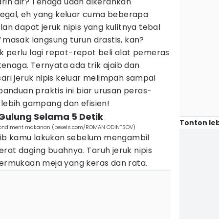
arin air? Tenaga udah dikerahkan
egal, eh yang keluar cuma beberapa
lan dapat jeruk nipis yang kulitnya tebal
d
masak langsung turun drastis, kan?
 perlu lagi repot-repot beli alat pemeras
enaga. Ternyata ada trik ajaib dan
sari jeruk nipis keluar melimpah sampai
 panduan praktis ini biar urusan peras-
 lebih gampang dan efisien!
n Gulung Selama 5 Detik
Tonton leb
k condiment makanan (pexels.com/ROMAN ODINTSOV)
ib kamu lakukan sebelum mengambil
rat daging buahnya. Taruh jeruk nipis
permukaan meja yang keras dan rata.