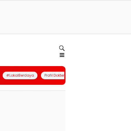
#LokalBerdaya
Profil Dokter
Quiz
Join Community