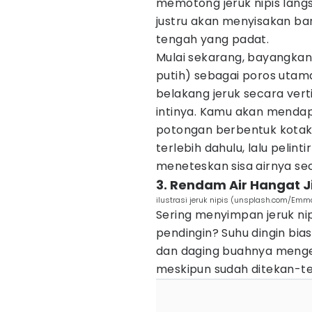
memotong jeruk nipis langs
justru akan menyisakan bany
tengah yang padat.
Mulai sekarang, bayangkan 
putih) sebagai poros utamany
belakang jeruk secara verti
intinya. Kamu akan mendap
potongan berbentuk kotak d
terlebih dahulu, lalu pelint
meneteskan sisa airnya se
3. Rendam Air Hangat J
ilustrasi jeruk nipis (unsplash.com/Emma
Sering menyimpan jeruk nip
pendingin? Suhu dingin bia
dan daging buahnya menger
meskipun sudah ditekan-te