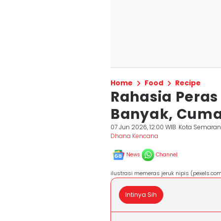
Home
Food
Recipe
Rahasia Peras 
Banyak, Cuma 
07 Jun 2026, 12:00 WIB
Kota Semara
Dhana Kencana
News
Channel
ilustrasi memeras jeruk nipis (pexels.co
Intinya Sih