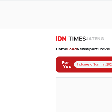
JATENG
Home
Food
News
Sport
Travel
For
Indonesia Summit 202
You