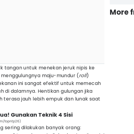
More 
ak tangan untuk menekan jeruk nipis ke
l menggulungnya maju-mundur (
roll
)
Tekanan ini sangat efektif untuk memecah
uah di dalamnya. Hentikan gulungan jika
dah terasa jauh lebih empuk dan lunak saat
ua! Gunakan Teknik 4 Sisi
com/topntp26)
ng sering dilakukan banyak orang: