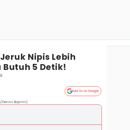
Jeruk Nipis Lebih
Butuh 5 Detik!
ng
Add Us on Google
m/Deniss Bojanini)