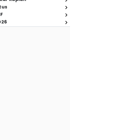
tus
FF
026