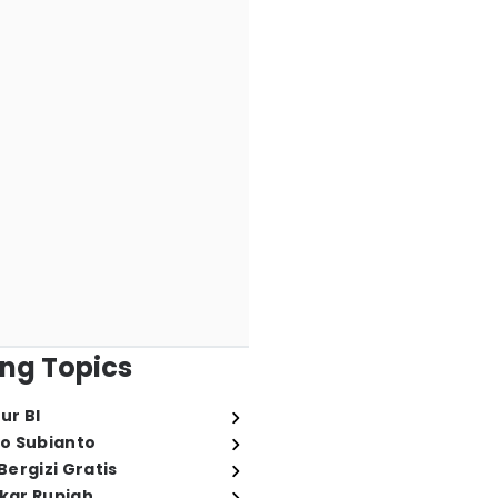
ng Topics
ur BI
o Subianto
ergizi Gratis
ukar Rupiah