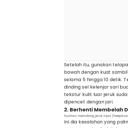
Setelah itu, gunakan telap
bawah dengan kuat sambi
selama 5 hingga 10 detik. 
dinding sel kelenjar sari b
tekstur kulit luar jeruk su
dipencet dengan jari.
2. Berhenti Membelah D
Ilustrasi memotong jeruk nipis (freepik.
Ini dia kesalahan yang pali