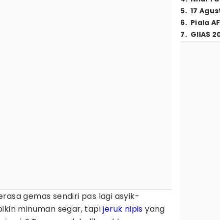
5
.
17 Agus
6
.
Piala A
7
.
GIIAS 2
rasa gemas sendiri pas lagi asyik-
bikin minuman segar, tapi
jeruk nipis
yang