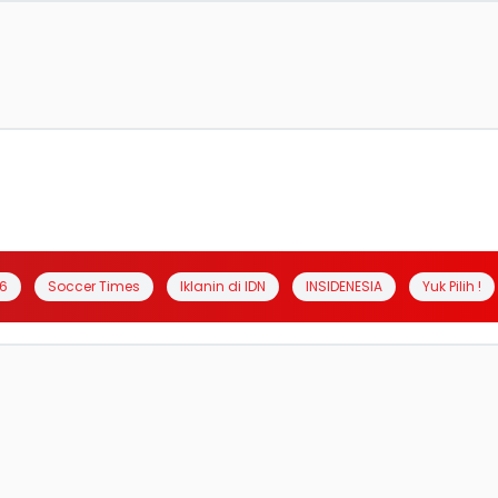
6
Soccer Times
Iklanin di IDN
INSIDENESIA
Yuk Pilih !