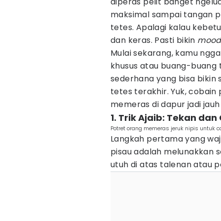
diperas pelit banget ngelu
maksimal sampai tangan p
tetes. Apalagi kalau kebetu
dan keras. Pasti bikin
moo
Mulai sekarang, kamu nggak
khusus atau buang-buang t
sederhana yang bisa bikin 
tetes terakhir. Yuk, cobain
memeras di dapur jadi jauh
1. Trik Ajaib: Tekan da
Potret orang memeras jeruk nipis untu
Langkah pertama yang waj
pisau adalah melunakkan se
utuh di atas talenan atau 