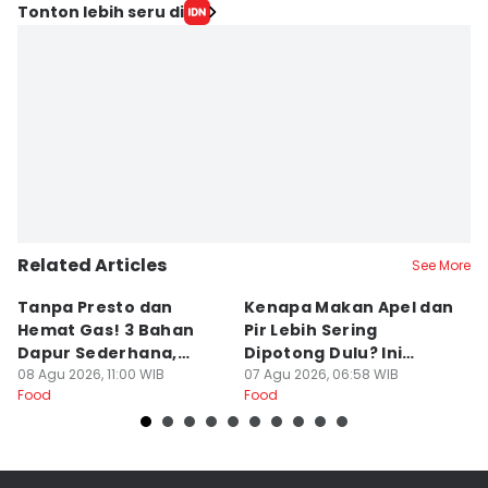
Tonton lebih seru di
Related Articles
See More
Tanpa Presto dan
Kenapa Makan Apel dan
5
Hemat Gas! 3 Bahan
Pir Lebih Sering
C
Dapur Sederhana,
Dipotong Dulu? Ini
C
Daging Sapi Empuk
08 Agu 2026, 11:00 WIB
Alasannya
07 Agu 2026, 06:58 WIB
Y
23
Food
Food
Fo
Dalam 15 Menit