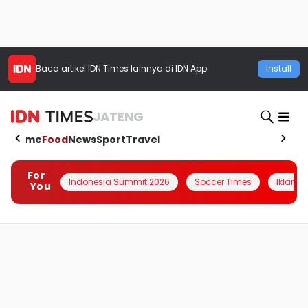
Baca artikel
IDN Times
lainnya di IDN App
Install
JATENG
Home
Food
News
Sport
Travel
For
Indonesia Summit 2026
Soccer Times
Iklanin 
You