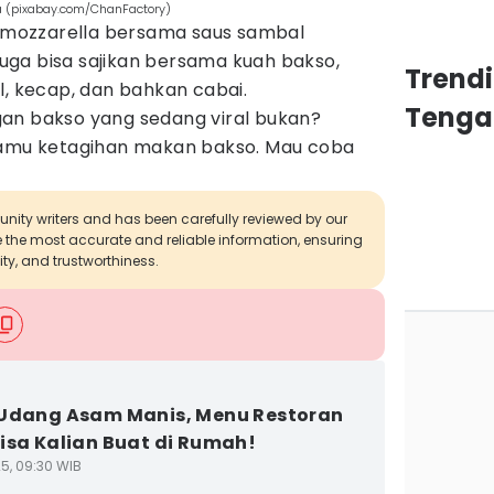
a (pixabay.com/ChanFactory)
ju mozzarella bersama saus sambal
 juga bisa sajikan bersama kuah bakso,
Trend
l, kecap, dan bahkan cabai.
Tenga
an bakso yang sedang viral bukan?
kamu ketagihan makan bakso. Mau coba
munity writers and has been carefully reviewed by our
de the most accurate and reliable information, ensuring
ity, and trustworthiness.
Udang Asam Manis, Menu Restoran
isa Kalian Buat di Rumah!
25, 09:30 WIB