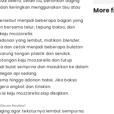
suai selera. Selain itu, bersihkan daging
r dan keringkan menggunakan tisu atau
More 
 tersebut menjadi beberapa bagian yang
kan bersama telur, tepung bakso, dan
keju mozzarella.
 adonan yang lembut, matikan
blender.
lera dan cetak menjadi beberapa bulatan
rung tangan plastik dan sendok.
ongan keju mozzarella dan tutup
adi bulat semprna dan masukkan ke dalam
degan api sedang.
ama hingga adonan habis. Jika bakso
ra angkat dan tiriskan.
si keju mozzarella siap disajikan.
/Gaurav Ranjitkar)
aging agar teksturnya lembut sempurna.