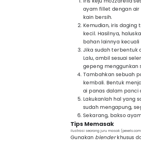
Iris keju mozzarella se
ayam fillet dengan ai
kain bersih.
Kemudian, iris daging
kecil. Hasilnya, halus
bahan lainnya kecuali 
Jika sudah terbentuk
Lalu, ambil sesuai se
gepeng menggunkan sa
Tambahkan sebuah pot
kembali. Bentuk menj
ai panas dalam panci 
Lakukanlah hal yang s
sudah mengapung, sege
Sekarang, bakso ayam i
Tips Memasak
ilustrasi seorang juru masak (pexels.com
Gunakan
blender
khusus d