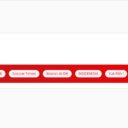
6
Soccer Times
Iklanin di IDN
INSIDENESIA
Yuk Pilih !