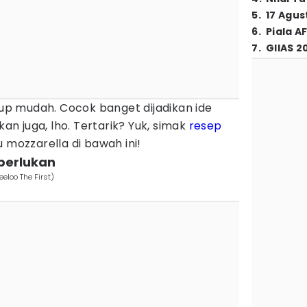
5
.
17 Agus
6
.
Piala A
7
.
GIIAS 2
p mudah. Cocok banget dijadikan ide
kan juga, lho. Tertarik? Yuk, simak
resep
 mozzarella di bawah ini!
perlukan
eeloo The First)