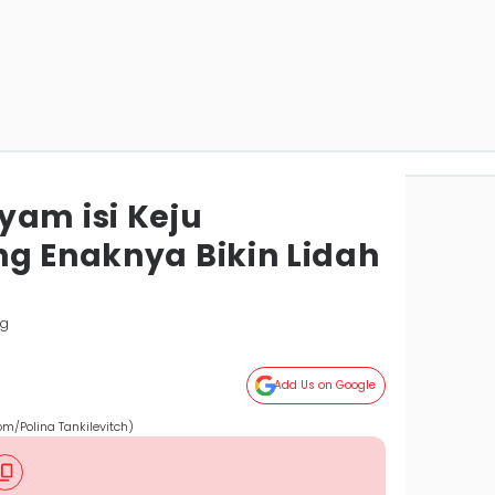
yam isi Keju
ng Enaknya Bikin Lidah
ng
Add Us on Google
om/Polina Tankilevitch)