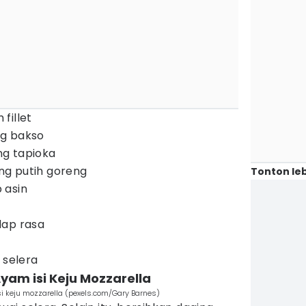
fillet
ng bakso
g tapioka
g putih goreng
Tonton leb
 asin
dap rasa
 selera
am isi Keju Mozzarella
 keju mozzarella (pexels.com/Gary Barnes)