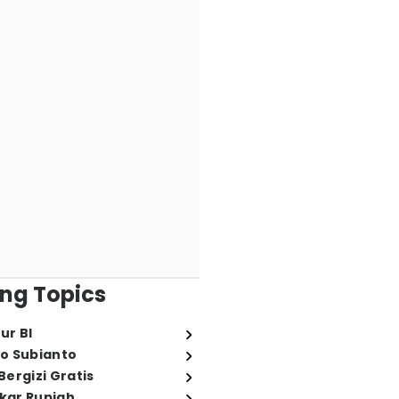
ng Topics
ur BI
o Subianto
ergizi Gratis
ukar Rupiah