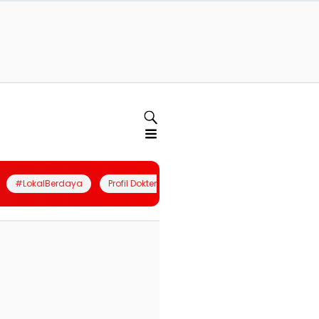
#LokalBerdaya
Profil Dokter
Quiz
Join Community