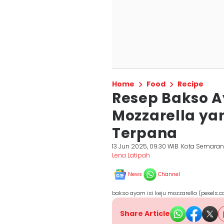
Home
Food
Recipe
Resep Bakso A
Mozzarella ya
Terpana
13 Jun 2025, 09:30 WIB
Kota Semara
Lena Latipah
News
Channel
bakso ayam isi keju mozzarella (pexels.c
Share Article