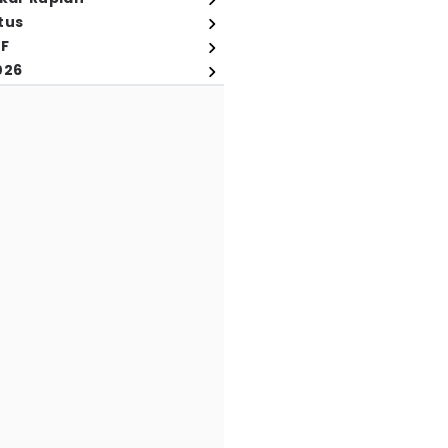
tus
FF
026