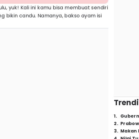
u, yuk! Kali ini kamu bisa membuat sendiri
ng bikin candu. Namanya, bakso ayam isi
Trendi
1
.
Gubern
2
.
Prabow
3
.
Makan B
4
.
Nilai T