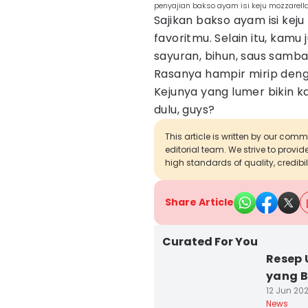
penyajian bakso ayam isi keju mozzarell
Sajikan bakso ayam isi ke
favoritmu. Selain itu, kamu
sayuran, bihun, saus samba
Rasanya hampir mirip deng
Kejunya yang lumer bikin 
dulu, guys?
This article is written by our com
editorial team. We strive to provi
high standards of quality, credibil
Share Article
Curated For You
Resep 
yang B
12 Jun 20
News