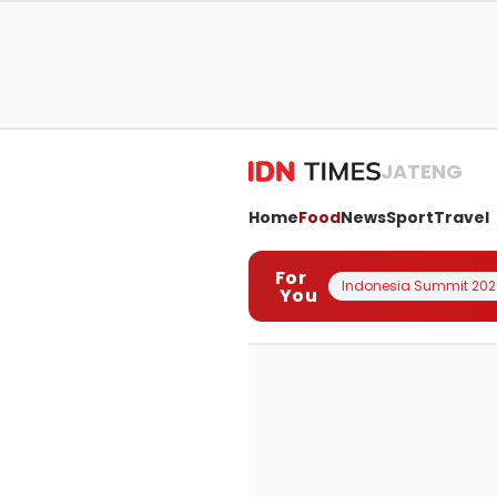
JATENG
Home
Food
News
Sport
Travel
For
Indonesia Summit 202
You