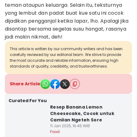
teman ataupun keluarga. Selain itu, teksturnya
yang lembut dan padat buat kue satu ini cocok
dijadikan pengganjal ketika lapar, lho. Apalagi jika
disantap bersama segelas susu hangat, rasanya
jadi makin nikmat, deh!
This article is written by our community writers and has been
carefully reviewed by our editorial team. We strive to provide
the most accurate and reliable information, ensuring high
standards of quality, credibility, and trustworthiness.
Share Article
Curated For You
Resep Banana Lemon
Cheesecake, Cocok untuk
Camilan Ngeteh Sore
11 Jan 2025, 16:45 WIB
Food