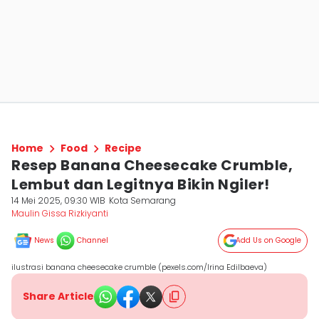
Home
Food
Recipe
Resep Banana Cheesecake Crumble,
Lembut dan Legitnya Bikin Ngiler!
14 Mei 2025, 09:30 WIB
Kota Semarang
Maulin Gissa Rizkiyanti
News
Channel
Add Us on Google
ilustrasi banana cheesecake crumble (pexels.com/Irina Edilbaeva)
Share Article