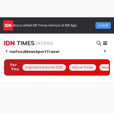
Baca artikel
IDN Times
lainnya di IDN App
Install
JATENG
Home
Food
News
Sport
Travel
For
Indonesia Summit 2026
Soccer Times
Iklanin 
You