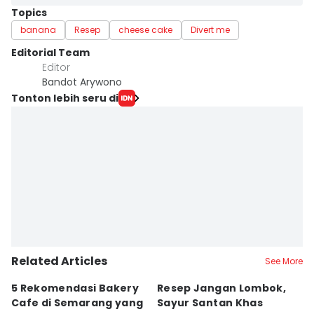
Topics
banana
Resep
cheese cake
Divert me
Editorial Team
Editor
Bandot Arywono
Tonton lebih seru di
Related Articles
See More
5 Rekomendasi Bakery
Resep Jangan Lombok,
5
Cafe di Semarang yang
Sayur Santan Khas
S