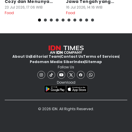
Cozy dan Menunya
Jawa Tengah yang
S
Yummy
23 Jul 2026, 17:06 WIB
Gurih Nikmat!
16 Jul 2026, 14:16 WIB
d
16
Food
Food
Fo
About Us
Editorial Team
Contact Us
Terms of Services
Pedoman Media Siber
Index
Sitemap
Follow Us
Download
© 2026 IDN. All Rights Reserved.