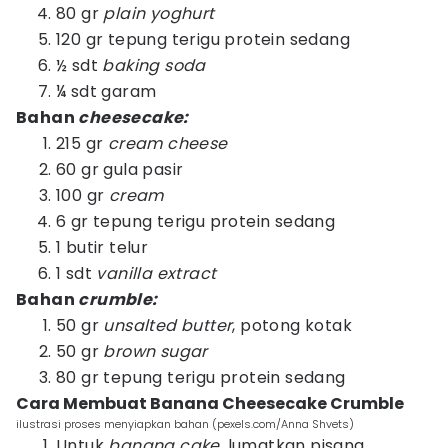
80 gr
plain yoghurt
120 gr tepung terigu protein sedang
½ sdt
baking soda
¼ sdt garam
Bahan
cheesecake:
215 gr
cream cheese
60 gr gula pasir
100 gr
cream
6 gr tepung terigu protein sedang
1 butir telur
1 sdt
vanilla extract
Bahan
crumble:
50 gr
unsalted butter
, potong kotak
50 gr
brown sugar
80 gr tepung terigu protein sedang
Cara Membuat Banana Cheesecake Crumble
ilustrasi proses menyiapkan bahan (pexels.com/Anna Shvets)
Untuk
banana cake
, lumatkan pisang,