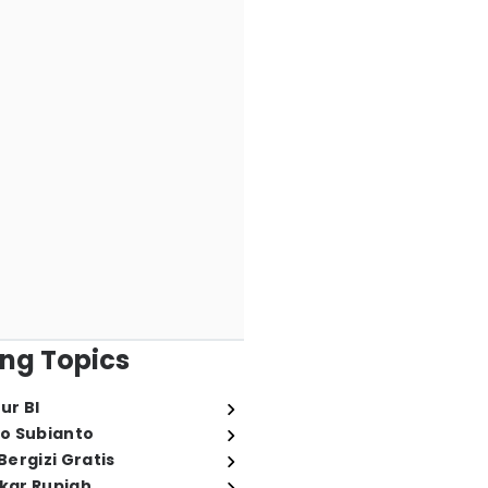
ng Topics
ur BI
o Subianto
ergizi Gratis
ukar Rupiah