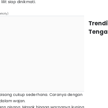
ilit siap dinikmati.
licity)
Trend
Tenga
pisang cukup sederhana. Caranya dengan
dalam wajan.
gan pisang. Masak hingga warnanya kuning