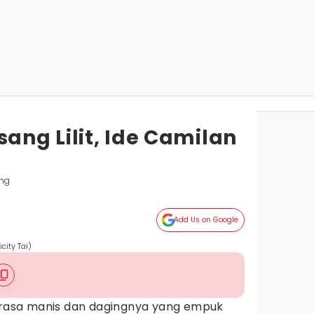
sang Lilit, Ide Camilan
ng
Add Us on Google
icity Tai)
n rasa manis dan dagingnya yang empuk