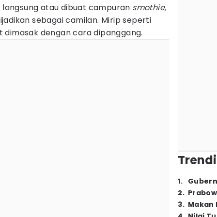
ti langsung atau dibuat campuran
smothie,
dijadikan sebagai camilan. Mirip seperti
ilit dimasak dengan cara dipanggang.
Trendi
1
.
Gubern
2
.
Prabow
3
.
Makan B
4
.
Nilai T