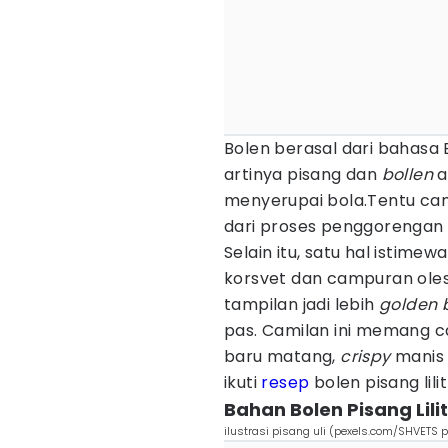
Bolen berasal dari bahasa 
artinya pisang dan
bollen
a
menyerupai bola.Tentu cami
dari proses penggorengan
Selain itu, satu hal istim
korsvet dan campuran olesa
tampilan jadi lebih
golden
pas. Camilan ini memang c
baru matang,
crispy
manis
ikuti
resep
bolen pisang lili
Bahan Bolen Pisang Lilit
ilustrasi pisang uli (pexels.com/SHVETS 