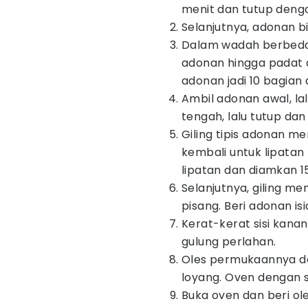
menit dan tutup denga
Selanjutnya, adonan bi
Dalam wadah berbeda,
adonan hingga padat 
adonan jadi 10 bagian
Ambil adonan awal, lal
tengah, lalu tutup da
Giling tipis adonan mem
kembali untuk lipatan
lipatan dan diamkan 1
Selanjutnya, giling m
pisang. Beri adonan isia
Kerat-kerat sisi kan
gulung perlahan.
Oles permukaannya d
loyang. Oven dengan s
Buka oven dan beri o