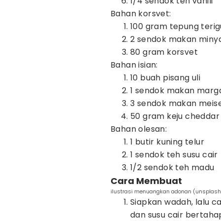
1/4 sendok teh vanili
Bahan korsvet:
100 gram tepung terigu
2 sendok makan miny
80 gram korsvet
Bahan isian:
10 buah pisang uli
1 sendok makan marga
3 sendok makan meis
50 gram keju cheddar
Bahan olesan:
1 butir kuning telur
1 sendok teh susu cair
1/2 sendok teh madu
Cara Membuat
ilustrasi menuangkan adonan (unsplash
Siapkan wadah, lalu ca
dan susu cair bertaha