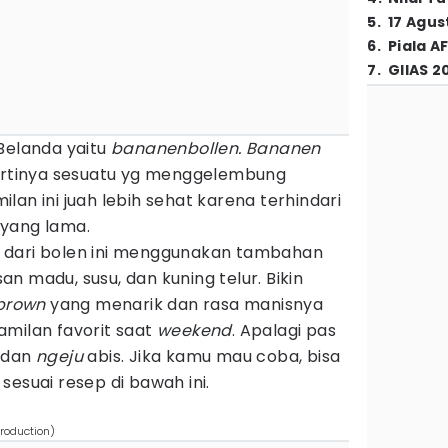
5
.
17 Agus
6
.
Piala A
7
.
GIIAS 2
Belanda yaitu
bananenbollen. Bananen
rtinya sesuatu yg menggelembung
lan ini juah lebih sehat karena terhindari
 yang lama.
ewa dari bolen ini menggunakan tambahan
n madu, susu, dan kuning telur. Bikin
 brown
yang menarik dan rasa manisnya
amilan favorit saat
weekend
. Apalagi pas
 dan
ngeju
abis. Jika kamu mau coba, bisa
t sesuai resep di bawah ini.
production)