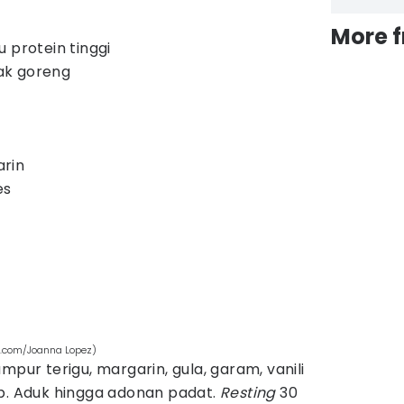
More 
 protein tinggi
ak goreng
rin
es
.com/Joanna Lopez)
mpur terigu, margarin, gula, garam, vanili
p. Aduk hingga adonan padat.
Resting
30