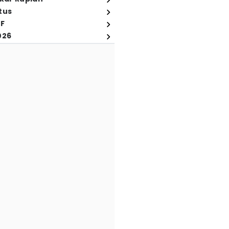
tus
FF
026