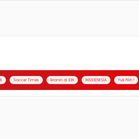
6
Soccer Times
Iklanin di IDN
INSIDENESIA
Yuk Pilih !