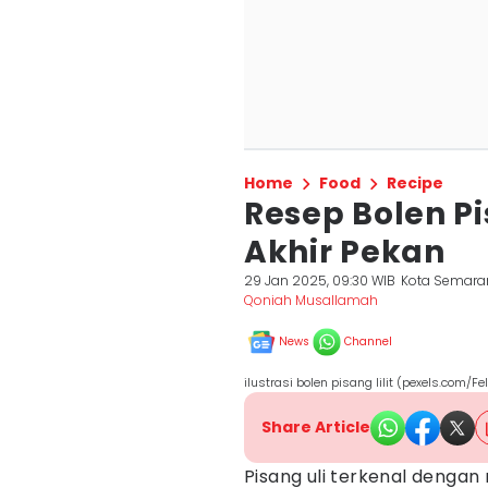
Home
Food
Recipe
Resep Bolen Pi
Akhir Pekan
29 Jan 2025, 09:30 WIB
Kota Semara
Qoniah Musallamah
News
Channel
ilustrasi bolen pisang lilit (pexels.com/Fel
Share Article
Pisang uli terkenal denga