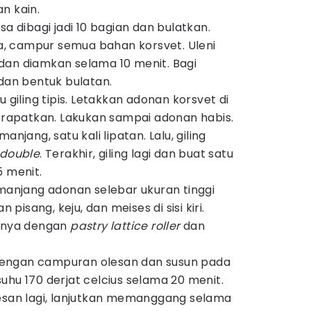
n kain.
sa dibagi jadi 10 bagian dan bulatkan.
 campur semua bahan korsvet. Uleni
dan diamkan selama 10 menit. Bagi
 dan bentuk bulatan.
u giling tipis. Letakkan adonan korsvet di
n rapatkan. Lakukan sampai adonan habis.
anjang, satu kali lipatan. Lalu, giling
double
. Terakhir, giling lagi dan buat satu
5 menit.
emanjang adonan selebar ukuran tinggi
n pisang, keju, dan meises di sisi kiri.
annya dengan
pastry lattice roller
dan
engan campuran olesan dan susun pada
uhu 170 derjat celcius selama 20 menit.
lesan lagi, lanjutkan memanggang selama