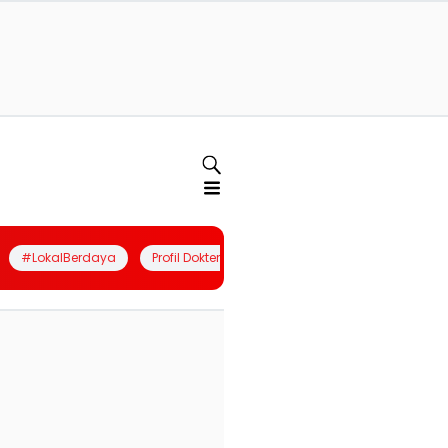
#LokalBerdaya
Profil Dokter
Quiz
Join Community