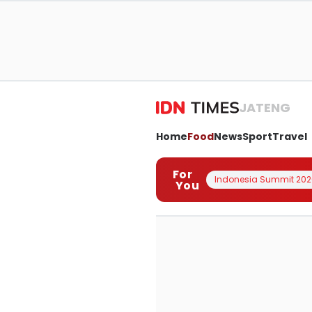
JATENG
Home
Food
News
Sport
Travel
For
Indonesia Summit 202
You