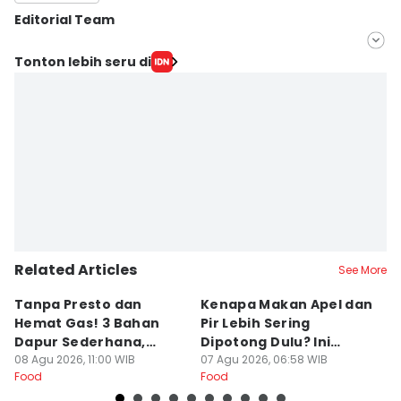
Editorial Team
Editor
Tonton lebih seru di
Mayang Ulfah Narimanda
Editor
Dhana Kencana
Related Articles
See More
Tanpa Presto dan
Kenapa Makan Apel dan
5
Hemat Gas! 3 Bahan
Pir Lebih Sering
C
Dapur Sederhana,
Dipotong Dulu? Ini
C
Daging Sapi Empuk
08 Agu 2026, 11:00 WIB
Alasannya
07 Agu 2026, 06:58 WIB
Y
23
Food
Food
Fo
Dalam 15 Menit