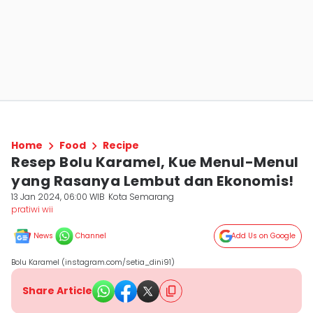
Home
Food
Recipe
Resep Bolu Karamel, Kue Menul-Menul
yang Rasanya Lembut dan Ekonomis!
13 Jan 2024, 06:00 WIB
Kota Semarang
pratiwi wii
News
Channel
Add Us on Google
Bolu Karamel (instagram.com/setia_dini91)
Share Article