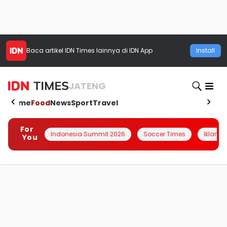
Baca artikel
IDN Times
lainnya di IDN App
Install
JATENG
Home
Food
News
Sport
Travel
For
Indonesia Summit 2026
Soccer Times
Iklanin 
You