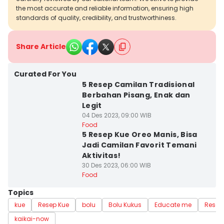
the most accurate and reliable information, ensuring high
standards of quality, credibility, and trustworthiness.
Share Article
Curated For You
5 Resep Camilan Tradisional
Berbahan Pisang, Enak dan
Legit
04 Des 2023, 09:00 WIB
Food
5 Resep Kue Oreo Manis, Bisa
Jadi Camilan Favorit Temani
Aktivitas!
30 Des 2023, 06:00 WIB
Food
Topics
kue
Resep Kue
bolu
Bolu Kukus
Educate me
Resep
kaikai-now