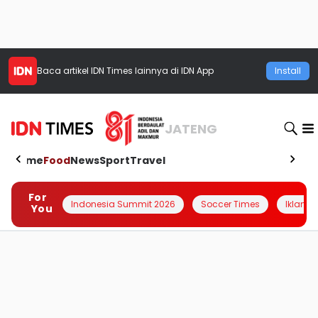
Baca artikel
IDN Times
lainnya di IDN App
Install
JATENG
Home
Food
News
Sport
Travel
For
Indonesia Summit 2026
Soccer Times
Iklanin 
You