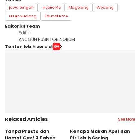
jawa tengah
Inspire Me
Magelang
Wedang
resep wedang
Educate me
Editorial Team
Editor
ANGGUN PUSPITONINGRUM
Tonton lebih seru di
Related Articles
See More
Tanpa Presto dan
Kenapa Makan Apel dan
5
Hemat Gas! 3 Bahan
Pir Lebih Sering
C