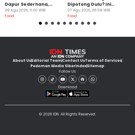
Dapur Sederhana,
Dipotong Dulu? Ini
C
Daging Sapi Empuk
08 Agu 2026, 11:00 WIB
Alasannya
07 Agu 2026, 06:58 WIB
Y
23
Food
Food
Fo
Dalam 15 Menit
About Us
Editorial Team
Contact Us
Terms of Services
Pedoman Media Siber
Index
Sitemap
Follow Us
Download
© 2026 IDN. All Rights Reserved.