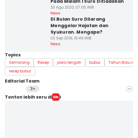
Pada Malam 1 Suro Ditiadakan
20 Agu 2020, 07:05 WIB
News
Di Bulan Suro Dilarang
Menggelar Hajatan dan
Syukuran. Mengapa?
02 Sep 2019, 19:49 WIB
News
Topics
Semarang
Resep
jawa tengah
bubur
Tahun Baru Is
resep bubur
Editorial Team
3+
Editor
Tonton lebih seru di
Bandot Arywono
Editor
ANGGUN PUSPITONINGRUM
Editor