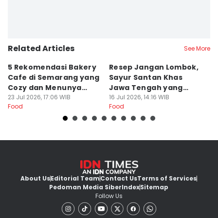
Erick Akbar
Related Articles
See More
5 Rekomendasi Bakery
Resep Jangan Lombok,
5
Cafe di Semarang yang
Sayur Santan Khas
S
Cozy dan Menunya
Jawa Tengah yang
S
Yummy
23 Jul 2026, 17:06 WIB
Gurih Nikmat!
16 Jul 2026, 14:16 WIB
d
16
Food
Food
Fo
About Us
Editorial Team
Contact Us
Terms of Services
Pedoman Media Siber
Index
Sitemap
Follow Us