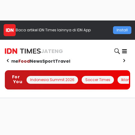
Baca artikel
IDN Times
lainnya di IDN App
Install
JATENG
Home
Food
News
Sport
Travel
For
Indonesia Summit 2026
Soccer Times
Iklanin 
You