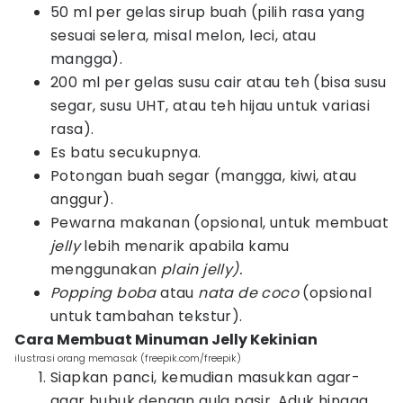
50 ml per gelas sirup buah (pilih rasa yang
sesuai selera, misal melon, leci, atau
mangga).
200 ml per gelas susu cair atau teh (bisa susu
segar, susu UHT, atau teh hijau untuk variasi
rasa).
Es batu secukupnya.
Potongan buah segar (mangga, kiwi, atau
anggur).
Pewarna makanan (opsional, untuk membuat
jelly
lebih menarik apabila kamu
menggunakan
plain jelly).
Popping boba
atau
nata de coco
(opsional
untuk tambahan tekstur).
Cara Membuat Minuman Jelly Kekinian
ilustrasi orang memasak (freepik.com/freepik)
Siapkan panci, kemudian masukkan agar-
agar bubuk dengan gula pasir. Aduk hingga