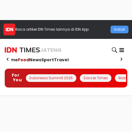
Baca artikel
IDN Times
lainnya di IDN App
Install
JATENG
Home
Food
News
Sport
Travel
For
Indonesia Summit 2026
Soccer Times
Iklanin 
You