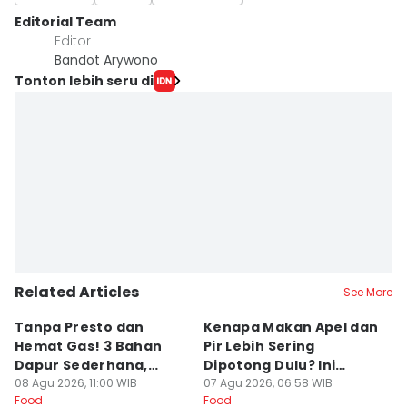
Editorial Team
Editor
Bandot Arywono
Tonton lebih seru di
Related Articles
See More
Tanpa Presto dan
Kenapa Makan Apel dan
5
Hemat Gas! 3 Bahan
Pir Lebih Sering
C
Dapur Sederhana,
Dipotong Dulu? Ini
C
Daging Sapi Empuk
08 Agu 2026, 11:00 WIB
Alasannya
07 Agu 2026, 06:58 WIB
Y
23
Food
Food
Fo
Dalam 15 Menit