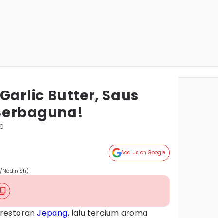
Garlic Butter, Saus
Serbaguna!
ng
Add Us on Google
m/Nadin Sh)
 restoran
Jepang
, lalu tercium aroma