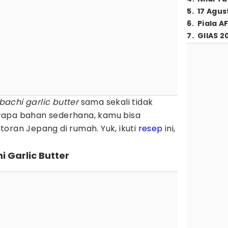
5
.
17 Agus
6
.
Piala A
7
.
GIIAS 2
bachi garlic butter
sama sekali tidak
rapa bahan sederhana, kamu bisa
oran Jepang di rumah. Yuk, ikuti
resep
ini,
 Garlic Butter