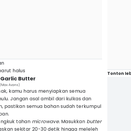
an
parut halus
Tonton leb
arlic Butter
om/Max Avans)
ak, kamu harus menyiapkan semua
ulu. Jangan asal ambil dari kulkas dan
an, pastikan semua bahan sudah terkumpul
pan.
mangkuk tahan
microwave.
Masukkan
butter
askan sekitar 20-30 detik hingga meleleh