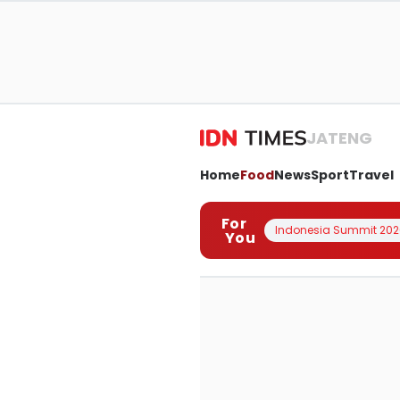
JATENG
Home
Food
News
Sport
Travel
For
Indonesia Summit 202
You