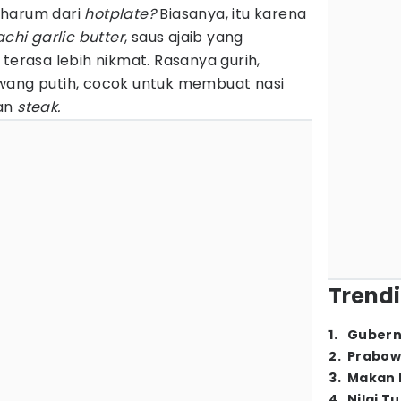
 harum dari
hotplate?
Biasanya, itu karena
achi garlic butter
, saus ajaib yang
rasa lebih nikmat. Rasanya gurih,
wang putih, cocok untuk membuat nasi
kan
steak.
Trendi
1
.
Gubern
2
.
Prabow
3
.
Makan B
4
.
Nilai T