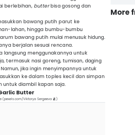
i berlebihan,
butter
bisa gosong dan
More 
 masukkan bawang putih parut ke
ahan-lahan, hingga bumbu-bumbu
rum bawang putih mulai menusuk hidung.
anya berjalan sesuai rencana.
isa langsung menggunakannya untuk
, termasuk nasi goreng, tumisan, daging
 Namun, jika ingin menyimpannya untuk
asukkan ke dalam toples kecil dan simpan
ah untuk diambil kapan saja.
arlic Butter
e (pexels.com/Viktorya Sergeeva 🫂)