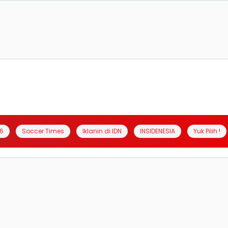
6
Soccer Times
Iklanin di IDN
INSIDENESIA
Yuk Pilih !