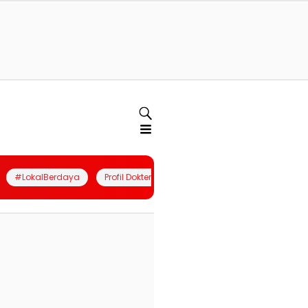
#LokalBerdaya
Profil Dokter
Quiz
Join Community