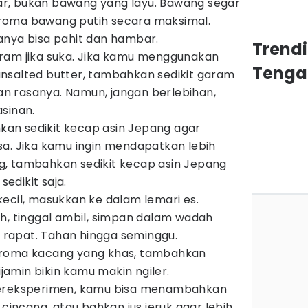
, bukan bawang yang layu. Bawang segar
roma bawang putih secara maksimal.
anya bisa pahit dan hambar.
Trend
ram jika suka. Jika kamu menggunakan
Tenga
nsalted butter, tambahkan sedikit garam
 rasanya. Namun, jangan berlebihan,
sinan.
n sedikit kecap asin Jepang agar
a. Jika kamu ingin mendapatkan lebih
, tambahkan sedikit kecap asin Jepang
sedikit saja.
ecil, masukkan ke dalam lemari es.
h, tinggal ambil, simpan dalam wadah
p rapat. Tahan hingga seminggu.
aroma kacang yang khas, tambahkan
ijamin bikin kamu makin ngiler.
bereksperimen, kamu bisa menambahkan
 cincang, atau bahkan jus jeruk agar lebih