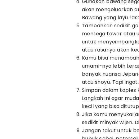
Gunakan bawang segar
akan mengeluarkan a
Bawang yang layu ras
Tambahkan sedikit ga
mentega tawar atau u
untuk menyeimbangkan
atau rasanya akan kea
Kamu bisa menambahka
umami-nya lebih teras
banyak nuansa Jepang
atau shoyu. Tapi ingat, 
Simpan dalam toples k
Langkah ini agar muda
kecil yang bisa ditutu
Jika kamu menyukai 
sedikit minyak wijen. D
Jangan takut untuk 
bubuk cabai, peterseli