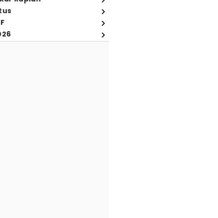
tus
FF
026