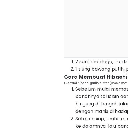
2 sdm mentega, cairk
1 siung bawang putih, 
Cara Membuat Hibachi G
ilustrasi hibachi garlic butter (pexels.c
Sebelum mulai memas
bahannya terlebih dah
bingung di tengah jal
dengan manis di hada
Setelah siap, ambil 
ke dalamnya, lalu pan