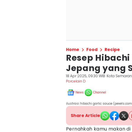
Home
Food
Recipe
Resep Hibachi 
Jepang yang 
18 Apr 2025, 09:30 WIB
Kota Semara
Porcelain D
News
Channel
ilustrasi hibachi garlic sauce (pexels.co
Share Article
Pernahkah kamu makan di