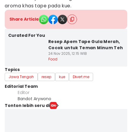
aroma khas tape pada kue.
Share Article
Curated For You
Resep Apem Tape Gula Merah,
Cocok untuk Teman Minum Teh
24 Nov 2025, 12:15 WIB
Food
Topics
Jawa Tengah
resep
kue
Divert me
Editorial Team
Editor
Bandot Arywono
Tonton lebih seru di