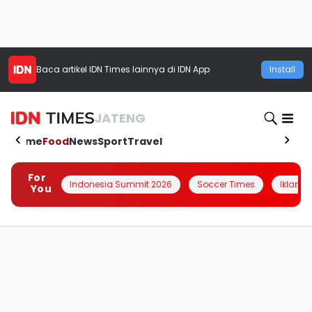
Baca artikel
IDN Times
lainnya di IDN App
Install
JATENG
Home
Food
News
Sport
Travel
For
Indonesia Summit 2026
Soccer Times
Iklanin 
You