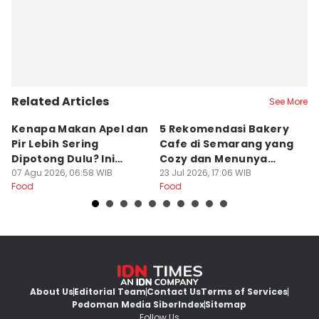
Related Articles
See More
Kenapa Makan Apel dan
5 Rekomendasi Bakery
R
Pir Lebih Sering
Cafe di Semarang yang
S
Dipotong Dulu? Ini
Cozy dan Menunya
J
Alasannya
07 Agu 2026, 06:58 WIB
Yummy
23 Jul 2026, 17:06 WIB
G
16
Food
Food
Fo
About Us
Editorial Team
Contact Us
Terms of Services
Pedoman Media Siber
Index
Sitemap
Follow Us