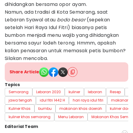
dihidangkan bersama opor ayam.
Namun, ada tradisi di Kota Semarang, saat
Lebaran Syawal atau
bodo besar
(sepekan
setelah Hari Raya Idul Fitri) biasanya petis
bumbon menjadi menu wajib yang dihidangkan
bersama sayur lodeh terong. Hmmm, apakah
kalian penasaran untuk memasak petis bumbon?
Silakan mencoba.
Share Article
Topics
Semarang
Lebaran 2020
kuliner
lebaran
Resep
m
jawa tengah
idul fitri 1442 H
hari raya idul fitri
makanan kh
Kuliner Khas
bumbu
makanan khas daerah
kuliner daer
kuliner khas semarang
Menu Lebaran
Makanan Khas Semar
Editorial Team