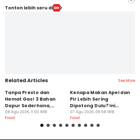
Editor
Tonton lebih seru di
ANGGUN PUSPITONINGRUM
Editor
Dhana Kencana
Related Articles
See More
Tanpa Presto dan
Kenapa Makan Apel dan
5
Hemat Gas! 3 Bahan
Pir Lebih Sering
C
Dapur Sederhana,
Dipotong Dulu? Ini
C
Daging Sapi Empuk
08 Agu 2026, 11:00 WIB
Alasannya
07 Agu 2026, 06:58 WIB
Y
23
Food
Food
Fo
Dalam 15 Menit