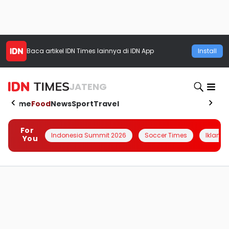
Baca artikel
IDN Times
lainnya di IDN App
Install
JATENG
Home
Food
News
Sport
Travel
For
Indonesia Summit 2026
Soccer Times
Iklanin 
You