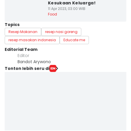
Kesukaan Keluarga!
11 Apr 2023, 03:00 WIB
Food
Topics
Resep Makanan
resep nasi goreng
resep masakan indonesia
Educate me
Editorial Team
Editor
Bandot Arywono
Tonton lebih seru di