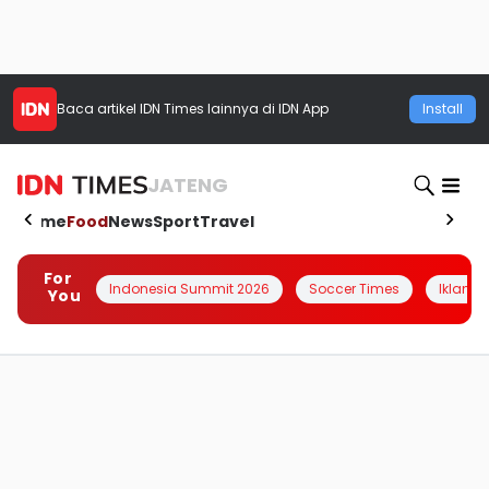
Baca artikel
IDN Times
lainnya di IDN App
Install
JATENG
Home
Food
News
Sport
Travel
For
Indonesia Summit 2026
Soccer Times
Iklanin 
You