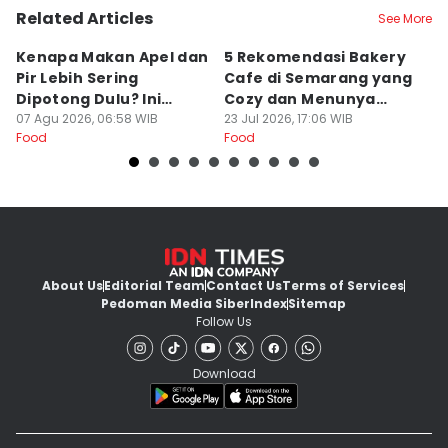
Related Articles
See More
Kenapa Makan Apel dan
5 Rekomendasi Bakery
R
Pir Lebih Sering
Cafe di Semarang yang
S
Dipotong Dulu? Ini
Cozy dan Menunya
J
Alasannya
07 Agu 2026, 06:58 WIB
Yummy
23 Jul 2026, 17:06 WIB
G
16
Food
Food
Fo
About Us
Editorial Team
Contact Us
Terms of Services
Pedoman Media Siber
Index
Sitemap
Follow Us
Download