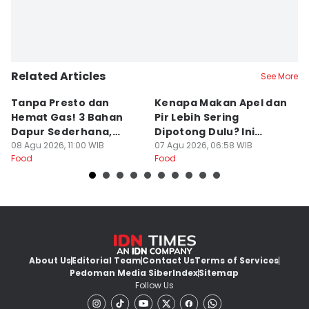
Related Articles
See More
Tanpa Presto dan
Kenapa Makan Apel dan
5
Hemat Gas! 3 Bahan
Pir Lebih Sering
C
Dapur Sederhana,
Dipotong Dulu? Ini
C
Daging Sapi Empuk
08 Agu 2026, 11:00 WIB
Alasannya
07 Agu 2026, 06:58 WIB
Y
23
Food
Food
Fo
Dalam 15 Menit
About Us
Editorial Team
Contact Us
Terms of Services
Pedoman Media Siber
Index
Sitemap
Follow Us