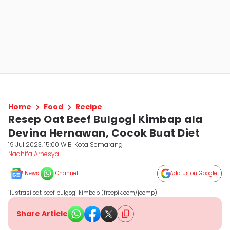
Home
Food
Recipe
Resep Oat Beef Bulgogi Kimbap ala
Devina Hernawan, Cocok Buat Diet
19 Jul 2023, 15:00 WIB
Kota Semarang
Nadhifa Arnesya
News
Channel
Add Us on Google
ilustrasi oat beef bulgogi kimbap (freepik.com/jcomp)
Share Article