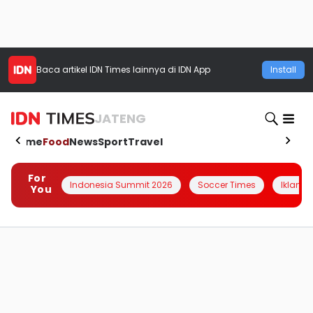
Baca artikel
IDN Times
lainnya di IDN App
Install
JATENG
Home
Food
News
Sport
Travel
For
Indonesia Summit 2026
Soccer Times
Iklanin 
You