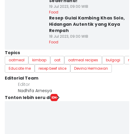
Sederhana!
19 Jul 2023, 09:00 WIB
Food
Resep Gulai Kambing Khas Solo,
Hidangan Autentik yang Kaya
Rempah
18 Jul 2023, 09:00 WIB
Food
Topics
oatmeal
kimbap
oat
oatmeal recipes
bulgogi
re
Educate me
resep beef slice
Devina Hermawan
Editorial Team
Editor
Nadhifa Arnesya
Tonton lebih seru di