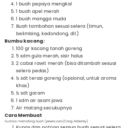
1 buah pepaya mengkal
1 buah apel merah
1 buah mangga muda
Buah tambahan sesuai selera (timun,
belimbing, kedondong, dll.)
Bumbu kacang:
100 gr kacang tanah goreng
5 sdm gula merah, sisir halus
2 cabai rawit merah (bisa ditambah sesuai
selera pedas)
½ sdt terasi goreng (opsional, untuk aroma
khas)
½ sdt garam
1 sdm air asam jawa
Air matang secukupnya
Cara Membuat
ilustrasi memotong buah (pexels.com/Craig Adderley)
Kupas dan potong semua buah sesuai selera,