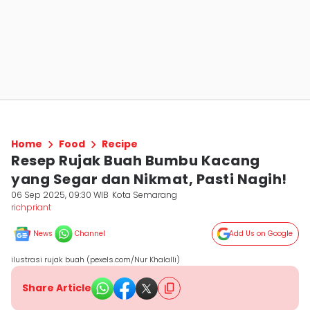
Home
Food
Recipe
Resep Rujak Buah Bumbu Kacang
yang Segar dan Nikmat, Pasti Nagih!
06 Sep 2025, 09:30 WIB
Kota Semarang
richpriant
News
Channel
Add Us on Google
ilustrasi rujak buah (pexels.com/Nur Khalalli)
Share Article