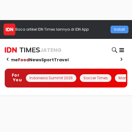
Baca artikel
IDN Times
lainnya di IDN App
Install
JATENG
Home
Food
News
Sport
Travel
For
Indonesia Summit 2026
Soccer Times
Iklanin 
You