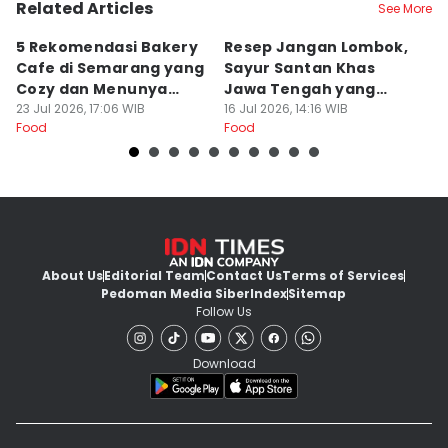
Related Articles
See More
5 Rekomendasi Bakery
Resep Jangan Lombok,
5
Cafe di Semarang yang
Sayur Santan Khas
S
Cozy dan Menunya
Jawa Tengah yang
S
Yummy
23 Jul 2026, 17:06 WIB
Gurih Nikmat!
16 Jul 2026, 14:16 WIB
d
16
Food
Food
Fo
About Us
Editorial Team
Contact Us
Terms of Services
Pedoman Media Siber
Index
Sitemap
Follow Us
Download