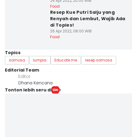
24 Apr 2022, 20:00 WIB
Food
Resep Kue Putri Salju yang
Renyah dan Lembut, Wajib Ada
di Toples!
26 Apr 2022, 08:00 WIB
Food
Topics
samosa
lumpia
Educate me
resep samosa
Editorial Team
Editor
Dhana Kencana
Tonton lebih seru di