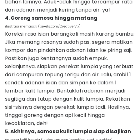
bahan lainnya. Aduk-aduk hingga tercampur rata
dan adonan menjadi kering tanpa air, ya!
4. Goreng samosa hingga matang
ilustrasi memasak (pexels.com/Creative Vix)
Koreksi rasa isian barangkali masih kurang bumbu.
Jika memang rasanya sudah pas, segera matikan
kompor dan pindahkan adonan isian ke piring saji.
Pastikan juga kentangnya sudah empuk.
Selanjutnya, siapkan perekat lumpia yang terbuat
dari campuran tepung terigu dan air. Lalu, ambil 1
sendok adonan isian dan simpan ke dalam 1
lembar kulit lumpia. Bentuklah adonan menjadi
segitiga dan tutup dengan kulit lumpia. Rekatkan
sisi-sisinya dengan perekat lumpia tadi. Hasilnya,
tinggal goreng dengan api kecil hingga
kecoklatan, deh!
5. Akhirnya, samosa kulit lumpia siap disajikan
samosa kulit lumpia (instagram.com/sonshine_and_sparkles)