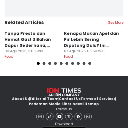
Related Articles
See More
Tanpa Presto dan
Kenapa Makan Apel dan
5
Hemat Gas! 3 Bahan
Pir Lebih Sering
C
Dapur Sederhana,
Dipotong Dulu? Ini
C
Daging Sapi Empuk
08 Agu 2026, 11:00 WIB
Alasannya
07 Agu 2026, 06:58 WIB
Y
23
Food
Food
Fo
Dalam 15 Menit
About Us
Editorial Team
Contact Us
Terms of Services
Pedoman Media Siber
Index
Sitemap
Follow Us
Download