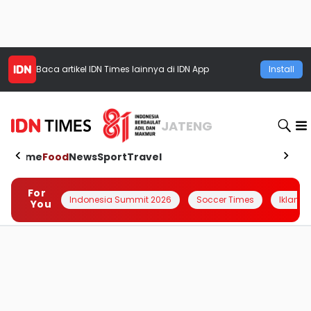
Baca artikel
IDN Times
lainnya di IDN App
Install
JATENG
Home
Food
News
Sport
Travel
For
Indonesia Summit 2026
Soccer Times
Iklanin 
You